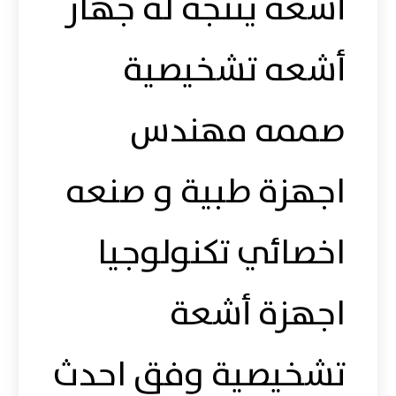
أشعة ينتجه له جهاز
أشعه تشخيصية
صممه مهندس
اجهزة طبية و صنعه
اخصائي تكنولوجيا
اجهزة أشعة
تشخيصية وفق احدث