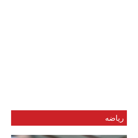
هيفاء وهبي وسانت ليفانت وديسكو مصر يشعلون
«فورها».. 4M Events تقدم ليلة موسيقية استثنائية في
موسم جدة
34 مشاهدة
...
السبت 8 أغسطس, 2026
رياضه