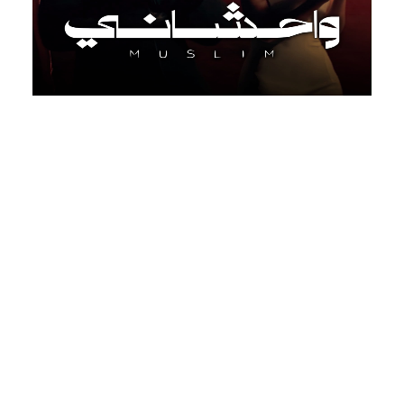
مسلم.. يطلق أحدث أعماله "واحشاني" عنوان ألبومه الجديد
السبت 8 أغسطس, 2026
أطلق المطرب مسلم، على اليوتيوب، وجميع المنصات
الرقمية، ومحطات الراديو، فيديو كليب أغنيته الجديدة
"واحشاني"، وهي عنوان ألبومه الجديد، الذي بد...