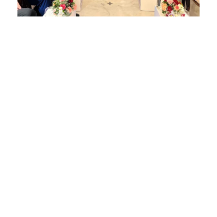
وزير الاستثمار والتجارة الخارجية يبحث مع نائب وزير التنمية
الاقتصادية الروسي تعزيز التجارة والاستثمارات المشتركة
الجمعة 7 أغسطس, 2026
في إطار مشاركته في أعمال الاجتماع السادس عشر
لوزراء تجارة تجمع «بريكس» بمدينة جايبور الهندية،
واصل الدكتور محمد فريد صالح، وزير الاستثمار...
بتعليمات من أيمن العشري.. غرفة القاهرة تنظم ندوة
إلكترونية لدعم الصادرات وتحقيق مستهدفات رؤية مصر