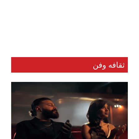
محافظ كفرالشيخ يتابع زراعة الأشجار ضمن المبادرة
الرئاسية «100 مليون شجرة» ومبادرة «جميلة يا بلدي»
21 مشاهدة
...
السبت 8 أغسطس, 2026
ثقافه وفن