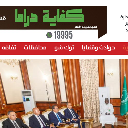
ارة
ر
ة
حوادث وقضايا
توك شو
محافظات
ثقافه 