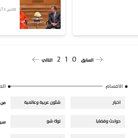
الاثنين 3 أغسطس, 2026
2
1
0
السابق
التالي
الاقسام
الص
اخبار
شئون عربية وعالمية
من 
حوادث وقضايا
توك شو
سيا