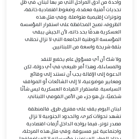
واحدة من أدق المراحل التي مر بها لبنان، في ظل
تحديات أمنية معقدة، وضغوط اقتصادية خانقة،
وتوترات إقليمية متواصلة. وفي مثل هذه
الظروف، تصبح المحافظة على استقرار المؤسسة
العسكرية هدفًا بحد ذاته، لأن الجيش يبقى
المؤسسة الوطنية الجامعة التي لا تزال تحظى
بثقة شريحة واسعة من اللبنانيين.
ولا شك أن أي مسؤول عام يخضع للنقد
والمساءلة، وهذا أمر طبيعي في أي دولة، لكن
الدعوة إلى الإقالة يجب أن تستند إلى وقائع
ومعايير موضوعية، لا إلى الشائعات أو المواقف
السياسية. فاستقرار القيادة العسكرية ليس شأنًا
شخصيًا، بل هو جزء من الأمن القومي اللبناني.
لبنان اليوم يقف على مفترق طرق. فالمنطقة
تشهد تحولات كبرى، والحدود الجنوبية لا تزال
مصدر توتر، فيما يواجه الداخل أزمات اقتصادية
واجتماعية غير مسبوقة. وفي مثل هذه المرحلة،
يحتاج الوطن إلى تعزيز مؤسساته لا إلى إضعافها،