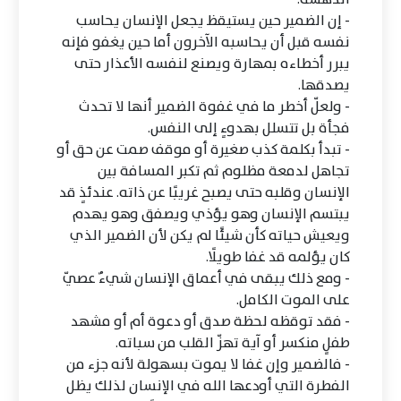
- إن الضمير حين يستيقظ يجعل الإنسان يحاسب
نفسه قبل أن يحاسبه الآخرون أما حين يغفو فإنه
يبرر أخطاءه بمهارة ويصنع لنفسه الأعذار حتى
يصدقها.
- ولعلّ أخطر ما في غفوة الضمير أنها لا تحدث
فجأة بل تتسلل بهدوءٍ إلى النفس.
- تبدأ بكلمة كذب صغيرة أو موقف صمت عن حق أو
تجاهل لدمعة مظلوم ثم تكبر المسافة بين
الإنسان وقلبه حتى يصبح غريبًا عن ذاته. عندئذٍ قد
يبتسم الإنسان وهو يؤذي ويصفق وهو يهدم
ويعيش حياته كأن شيئًا لم يكن لأن الضمير الذي
كان يؤلمه قد غفا طويلًا.
- ومع ذلك يبقى في أعماق الإنسان شيءٌ عصيّ
على الموت الكامل.
- فقد توقظه لحظة صدق أو دعوة أم أو مشهد
طفلٍ منكسر أو آية تهزّ القلب من سباته.
- فالضمير وإن غفا لا يموت بسهولة لأنه جزء من
الفطرة التي أودعها الله في الإنسان لذلك يظل