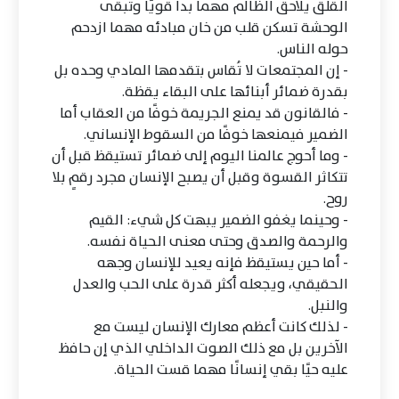
القلق يلاحق الظالم مهما بدا قويًا وتبقى
الوحشة تسكن قلب من خان مبادئه مهما ازدحم
حوله الناس.
- إن المجتمعات لا تُقاس بتقدمها المادي وحده بل
بقدرة ضمائر أبنائها على البقاء يقظة.
- فالقانون قد يمنع الجريمة خوفًا من العقاب أما
الضمير فيمنعها خوفًا من السقوط الإنساني.
- وما أحوج عالمنا اليوم إلى ضمائر تستيقظ قبل أن
تتكاثر القسوة وقبل أن يصبح الإنسان مجرد رقمٍ بلا
روح.
- وحينما يغفو الضمير يبهت كل شيء: القيم
والرحمة والصدق وحتى معنى الحياة نفسه.
- أما حين يستيقظ فإنه يعيد للإنسان وجهه
الحقيقي، ويجعله أكثر قدرة على الحب والعدل
والنبل.
- لذلك كانت أعظم معارك الإنسان ليست مع
الآخرين بل مع ذلك الصوت الداخلي الذي إن حافظ
عليه حيًا بقي إنسانًا مهما قست الحياة.