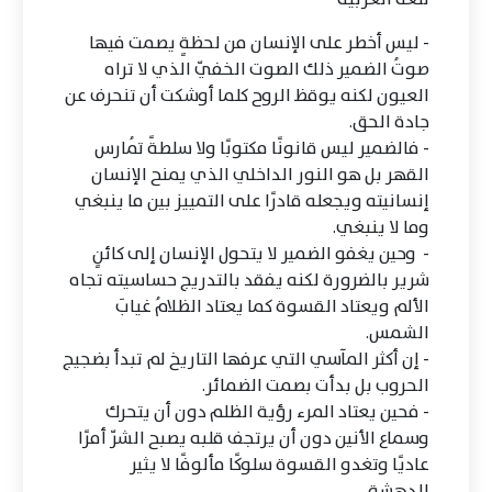
- ليس أخطر على الإنسان من لحظةٍ يصمت فيها
صوتُ الضمير ذلك الصوت الخفيّ الذي لا تراه
العيون لكنه يوقظ الروح كلما أوشكت أن تنحرف عن
جادة الحق.
- فالضمير ليس قانونًا مكتوبًا ولا سلطةً تُمارس
القهر بل هو النور الداخلي الذي يمنح الإنسان
إنسانيته ويجعله قادرًا على التمييز بين ما ينبغي
وما لا ينبغي.
- وحين يغفو الضمير لا يتحول الإنسان إلى كائنٍ
شرير بالضرورة لكنه يفقد بالتدريج حساسيته تجاه
الألم ويعتاد القسوة كما يعتاد الظلامُ غيابَ
الشمس.
- إن أكثر المآسي التي عرفها التاريخ لم تبدأ بضجيج
الحروب بل بدأت بصمت الضمائر.
- فحين يعتاد المرء رؤية الظلم دون أن يتحرك
وسماع الأنين دون أن يرتجف قلبه يصبح الشرّ أمرًا
عاديًا وتغدو القسوة سلوكًا مألوفًا لا يثير
الدهشة.