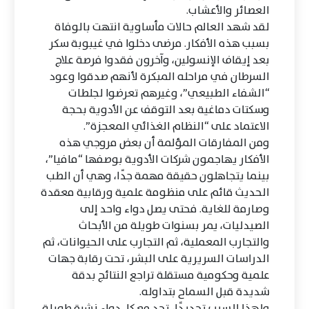
العصائر والأعشاب.
لقد شهد العالم حالات مأساوية انتهت بالوفاة
بسبب هذه الأفكار. مرضى دخلوا في غيبوبة سكر
بعد إيقاف الإنسولين، وآخرون فقدوا فرصة علاج
السرطان في مراحله المبكرة لأنهم صدقوا وعود
“الشفاء الطبيعي”، وغيرهم تعرضوا لجلطات
وسكتات دماغية بعد التوقف عن الأدوية بحجة
الاعتماد على “النظام الغذائي المعجزة”.
ومن المفارقات المؤلمة أن بعض مروجي هذه
الأفكار يهاجمون شركات الأدوية بوصفها “مافيا”،
بينما يتجاهلون حقيقة مهمة جدًا، وهي أن الطب
الحديث قائم على منظومة علمية ورقابية معقدة
وصارمة للغاية. فحتى يصل دواء واحد إلى
الصيدليات، يمر بسنوات طويلة من الأبحاث
والتجارب المعملية، ثم التجارب على الحيوانات، ثم
الدراسات السريرية على البشر، تحت رقابة جهات
علمية وحكومية مستقلة تراجع النتائج بدقة
شديدة قبل السماح بتداوله.
ولهذا السبب تحديدًا، تجد مع كل دواء نشرة طويلة