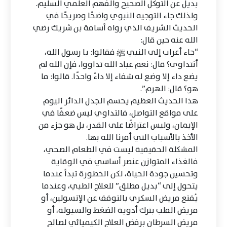
بديل عن التوكل الصحيح والفهم العلمي السليم.
ولذلك جاء التوجيه النبوي واضحًا وصريحًا في
الحديث الشريف الذي رواه أسامة بن شريك رضي
الله عنه حين قال:
“جاء أعراب إلى النبي ﷺ فقالوا: يا رسول الله،
أنتداوى؟ قال: نعم عباد الله تداووا، فإن الله لم
يضع داء إلا وضع له شفاء إلا داءً واحدًا. قالوا: ما
هو؟ قال: الهرم”.
هذا الحديث العظيم يحسم الجدل الدائر اليوم
على مواقع التواصل، فالتداوي ليس ضعفًا في
الإيمان، وليس اعتراضًا على القدر، بل هو جزء من
الأخذ بالأسباب التي أمرنا الله بها.
المشكلة الحقيقية ليست في الطعام الصحي،
فالغذاء المتوازن عنصر أساسي في الوقاية
وتحسين جودة الحياة، لكن الخطورة تبدأ عندما
يتحول إلى “بديل مطلق” للعلاج الطبي، وعندما
يُقنع مريض السكري بالتوقف عن الإنسولين، أو
مريض القلب بترك أدوية الضغط والسيولة، أو
مريض السرطان برفض العلاج الكيميائي لصالح