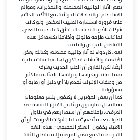
تضم الآثار الجانبية المحتملة، والتحذيرات، وموانع
الاستخدام، والتداخلات الدوائية، مع التأكيد الدائم
على ضرورة استشارة الطبيب المختص. ولو كانت
شركات الأدوية تخفي الحقائق كما يدعي البعض،
لما كانت ملزمة قانونيًا وأخلاقيًا بكشف كل هذه
التفاصيل للمريض والطبيب.
نعم، كل دواء له آثار جانبية محتملة، وكذلك بعض
الأطعمة والأعشاب قد تكون لها مضاعفات خطيرة
أيضًا، لكن الفارق أن الطب الحديث يعترف
بمضاعفاته ويدرسها ويراقبها علميًا، بينما كثير
من وصفات الإنترنت تُقدم بلا أي دليل أو رقابة أو
مسؤولية.
كما أن بعض المؤثرين لا يكتفون بنشر معلومات
مضللة، بل يمارسون نوعًا من الابتزاز النفسي ضد
المرضى، بإقناعهم أن استمرارهم في تناول
الدواء يعني أنهم “ضحايا لشركات الأدوية”، أو أن
الأطباء يخفون “العلاج الحقيقي”. هذه اللغة
التحريضية تدفع بعض المرضى إلى فقدان الثقة