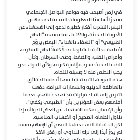
في زمن أصبحت فيه مواقع التواصل الاجتماعي
مصدرًا أساسيًا للمعلومات الصحية لدى ملايين
البشر، انتشرت أفكار خطيرة تدعو إلى الاستغناء عن
الأدوية الحديثة، والاكتفاء بما يسمى “العلاج
الطبيعي” أو “الشفاء بالغذاء”. البعض يروّج
لأنظمة غذائية باعتبارها بديلاً كاملاً لعلاج السكري،
وأمراض القلب، والضغط، وحتى السرطان، وكأن
الطب الحديث مجرد مؤامرة كبرى، وكأن الدواء عدو
يجب التخلص منه لا وسيلة للنجاة.
هذه الموجة، التي تختلط فيها أنصاف الحقائق
بالعاطفة الدينية والشعارات البراقة، دفعت
كثيرين إلى اتخاذ قرارات قد تهدد حياتهم، بعدما
أقنعهم بعض المؤثرين بأن “الطبيعي يكفي”،
وأن الإنسان يمكنه الاستغناء عن العلاج الدوائي إذا
تناول الطعام الصحيح أو الأعشاب المناسبة.
لكن الحقيقة التي يغفلها البعض أن الإسلام نفسه
لم يدعُ أبدًا إلى ترك التداوي أو رفض الأخذ
بالأسباب، بل على العكس تمامًا، رسّخ مبدأ التوازن