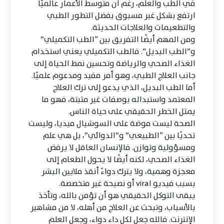
في الطب والعلم، رغم أن متوسط الأعمار عالميًا
ارتفع بشكل غير مسبوق بفضل التطور الطبي
والتطعيمات والعلاجات الحديثة.
ومن المهم أيضًا التفريق بين “الطب التكميلي”
و”الطب البديل”. فالطب التكميلي يعني استخدام
الغذاء الصحي والرياضة وتحسين نمط الحياة إلى
جانب العلاج الطبي، وهو أمر مفيد ومدعوم علميًا.
أما الطب البديل، الذي يدعو إلى ترك العلاج
المعتمد واستبداله بوصفات غير مثبتة، فهو ما
يمثل الخطر الحقيقي على حياة الناس.
الصحة ليست موضة على السوشيال ميديا، وليست
تحديًا بين “الطبيعي” و”الدوائي”، بل هي علم
ومسؤولية وتوازن. فالإنسان العاقل لا يرفض
الغذاء الصحي، لكنه أيضًا لا يحول الطعام إلى
معجزة وهمية، ولا يترك دواءً أنقذ ملايين البشر
بسبب فيديو viral أو نصيحة غير متخصصة.
يبقى التوكل الحقيقي هو أن تؤمن بالله، وتأخذ
بالأسباب، وتبحث عن العلاج من أهله، لا من مشاهير
الإنترنت. فالله جعل لكل داء دواء، وجعل العلم