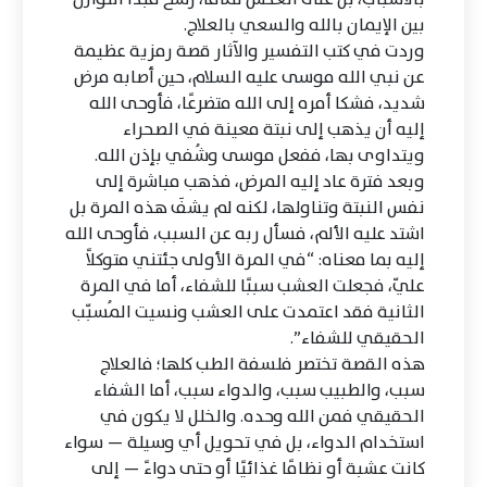
بين الإيمان بالله والسعي بالعلاج.
وردت في كتب التفسير والآثار قصة رمزية عظيمة
عن نبي الله موسى عليه السلام، حين أصابه مرض
شديد، فشكا أمره إلى الله متضرعًا، فأوحى الله
إليه أن يذهب إلى نبتة معينة في الصحراء
ويتداوى بها، ففعل موسى وشُفي بإذن الله.
وبعد فترة عاد إليه المرض، فذهب مباشرة إلى
نفس النبتة وتناولها، لكنه لم يشفَ هذه المرة بل
اشتد عليه الألم، فسأل ربه عن السبب، فأوحى الله
إليه بما معناه: “في المرة الأولى جئتني متوكلاً
عليّ، فجعلت العشب سببًا للشفاء، أما في المرة
الثانية فقد اعتمدت على العشب ونسيت المُسبّب
الحقيقي للشفاء”.
هذه القصة تختصر فلسفة الطب كلها؛ فالعلاج
سبب، والطبيب سبب، والدواء سبب، أما الشفاء
الحقيقي فمن الله وحده. والخلل لا يكون في
استخدام الدواء، بل في تحويل أي وسيلة — سواء
كانت عشبة أو نظامًا غذائيًا أو حتى دواءً — إلى