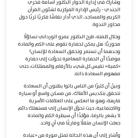
وشارك في إدارة الحوار الدكتور أسامة فخري
الجندي - رئيس الإدارة المركزية لشئون القرآن
الكريم والمساجد، الذي أدار نقاشًا فكريًا ثريًا حول
محاور الندوة.
وخلال كلمته، طرح الدكتور عمرو الورداني تساؤلًا
محوريًّا: هل يمكن لحضارة تقوم على الكم والمادة
وحدهما أن تستمر وتحقق السعادة للإنسان؟
موضحًا أن الحضارة المعاصرة تحوَّلت إلى حضارة
«كمية» تقيس كل شيء بالأرقام والممتلكات، حتى
مفهوم السعادة ذاته.
وبيَّن أن كثيرًا من الناس باتوا يظنون أن السعادة
تتحقق بتكديس الأملاك، من مسكن واسع أو سيارة
فارهة، وهو ما انعكس على العلاقات الأسرية
والاجتماعية، حيث تحوَّل الإنسان إلى مستهلك دائم
لا يشعر بالرضا، مؤكدًا أن سيطرة الكم والمادة
جعلت الإنسان مثقلًا وفارغًا في آنٍ واحد.
وأشار إلى أن هذه الحالة تمثل صورة من «عبادة