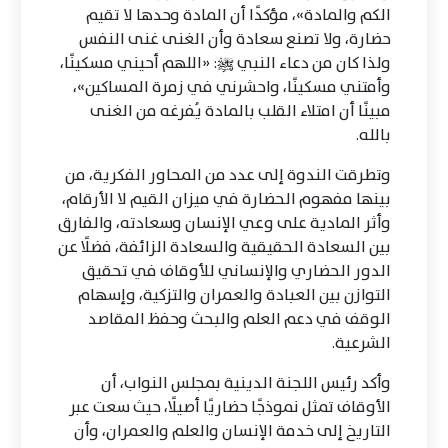
الكم والمادة»، مؤكدًا أن المادة وحدها لا تقيم
حضارة، ولا تصنع سعادة وأن الغنى غنى النفس
ولذا كان من دعاء النبي ﷺ: «اللهم أحيني مسكينًا،
وأمتني مسكينًا، واحشرني في زمرة المساكين»،
مبينًا أن امتلاء القلب بالمادة يُفرغه من الغنى
بالله.
وتطرقت الندوة إلى عدد من المحاور الفكرية، من
بينها مفهوم الحضارة في ميزان القيم لا الأرقام،
وأثر المادية على وعي الإنسان وسعادته، والفارق
بين السعادة الحقيقية والسعادة الزائفة، فضلًا عن
الدور الحضاري والإنساني للأوقاف في تحقيق
التوازن بين العبادة والعمران والتزكية، وإسهام
الوقف في دعم العلم والبحث وحفظ المقاصد
الشرعية.
وأكد رئيس اللجنة الدينية بمجلس النواب، أن
الأوقاف تمثل نموذجًا حضاريًا أصيلًا، حيث سعت عبر
التاريخ إلى خدمة الإنسان والعلم والعمران، وأن