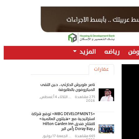
وفن
رياضه
المزيد
عقارات
ناصر طويرش الحارثي.. حين التقى
الميكروفون بالطابوقة
275 مشاهدة
...
الثلاثاء 4 أغسطس,
2026
«MBG DEVELOPMENTS» توقع شراكة
استراتيجية مع «هيلتون العالمية»
لافتتاح فندق Hilton Garden Inn
بـDoray Bay رأس البر
665 مشاهدة
...
الجمعة 17 يوليو,