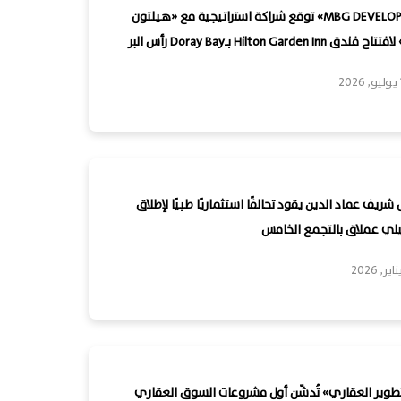
«MBG DEVELOPMENTS» توقع شراكة استراتيجية مع «هيلتون
Hilton Garden In بـDoray Bay رأس البر
يف عماد الدين يقود تحالفًا استثماريًا طبيًا لإطلاق
لي عملاق بالتجمع الخامس
لتطوير العقاري» تُدشّن أول مشروعات السوق العقاري