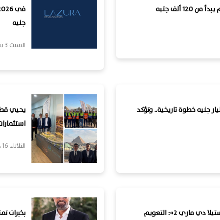
12 ألف جنيه
جنيه
السبت 3 يناير, 2026
كي": صكوك تمويل الـ 5.52 مليار جنيه خطوة تاريخية.. وتؤكد
يحيي قطب 
استثمارات مش
الثلاثاء 16 ديسمبر, 2025
عدلي أيوب يوضح كواليس أزمة «ستيلا دي ماري 2»: التعويم