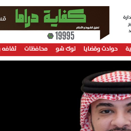
ارة
ر
ة
حوادث وقضايا
توك شو
محافظات
ثقافه 