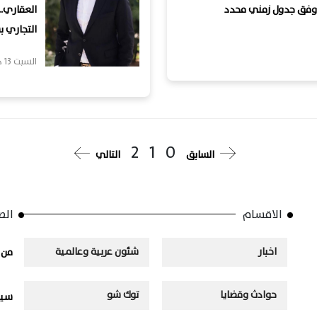
 وفق جدول زمني محدد
العقاري..
التجاري بشركة «pments
السبت 13 ديسمبر, 2025
2
1
0
السابق
التالي
الاقسام
الص
اخبار
شئون عربية وعالمية
من 
حوادث وقضايا
توك شو
سيا