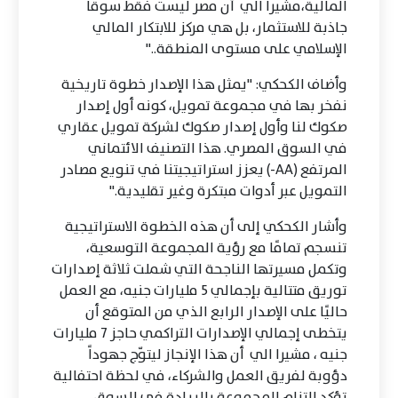
المالية،مشيرا الي أن مصر ليست فقط سوقًا
جاذبة للاستثمار، بل هي مركز للابتكار المالي
الإسلامي على مستوى المنطقة.."
وأضاف الكحكي: "يمثل هذا الإصدار خطوة تاريخية
نفخر بها في مجموعة تمويل، كونه أول إصدار
صكوك لنا وأول إصدار صكوك لشركة تمويل عقاري
في السوق المصري. هذا التصنيف الائتماني
المرتفع (AA-) يعزز استراتيجيتنا في تنويع مصادر
التمويل عبر أدوات مبتكرة وغير تقليدية."
وأشار الكحكي إلى أن هذه الخطوة الاستراتيجية
تنسجم تمامًا مع رؤية المجموعة التوسعية،
وتكمل مسيرتها الناجحة التي شملت ثلاثة إصدارات
توريق متتالية بإجمالي 5 مليارات جنيه، مع العمل
حاليًا على الإصدار الرابع الذي من المتوقع أن
يتخطى إجمالي الإصدارات التراكمي حاجز 7 مليارات
جنيه ، مشيرا الي أن هذا الإنجاز ليتوّج جهوداً
دؤوبة لفريق العمل والشركاء، في لحظة احتفالية
تؤكد التزام المجموعة بالريادة في السوق