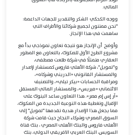
المالي.
ووجه الكحكي الشكر والتقدير للجهات الداعمة:
"نحن ممتنون لجميع شركائنا والأطراف التي
ساهمت في هذا الإنجاز.
وأوضح أن الإنجاز هو نتيجة تعاون نموذجي بدأ مع
مشروع الطرح الأول للصكوك، بالتعاون مع المطور
العقاري متمثلًا في شركة طلعت مصطفى،
و"تمويل"، شركة الأهلي فاروس كمستشار لإصدار
والمستشار القانوني «الدريني وشركاه»،
ومراقبة الحسابات «بيكر تيلي»، والتصنيف
الائتماني «ميريس»، والمستشار المالي المستقل
«آر إس إم مصر». هذا التعاون ساعد البنوك على
الإقبال وتغطية هذه النوعية الجديدة من الصكوك،
مما يجعل هذا الإصدار هدية تقدمها "تمويل" إلى
السوق المصري وشركاء النجاح حيث قامت شركة
الأهلى فاروس والبنك الأهلى المصري ، بنك قناة
السويس، البنك العربي الافريقي الدولي، بنك