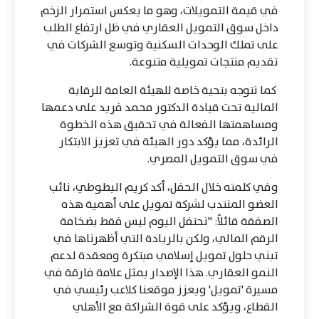
في قيمة التمويلات، وهو ما يعكس استمرار الزخم
داخل سوق التمويل العقاري في ظل ارتفاع الطلب
على تملك الوحدات السكنية وتوسع الشركات في
تقديم منتجات تمويلية متنوعة.
كما نتوجه بتحية خاصة للهيئة العامة للرقابة
المالية تحت قيادة الدكتور محمد فريد على دعمها
ومساهمتها الفعالة في تحقيق هذه الخطوة
الرائدة، مما يؤكد دور الهيئة في تعزيز الابتكار
في سوق التمويل المصري.
وفي كلمته خلال الحفل، أكد كريم البطوطي، نائب
العضو المنتدب لشركة تمويل على أهمية هذه
الصفقة قائلاً: "نحتفل اليوم ليس فقط بضخامة
الرقم المالي، ولكن بالريادة التي أظهرناها في
تبني حلول تمويل إسلامي مبتكرة ومعقدة لدعم
النمو العقاري. هذا الإصدار يمثل علامة فارقة في
مسيرة 'تمويل' ويعزز موقعنا كلاعب رئيسي في
القطاع، ويؤكد على قوة الشراكة مع الأهلي