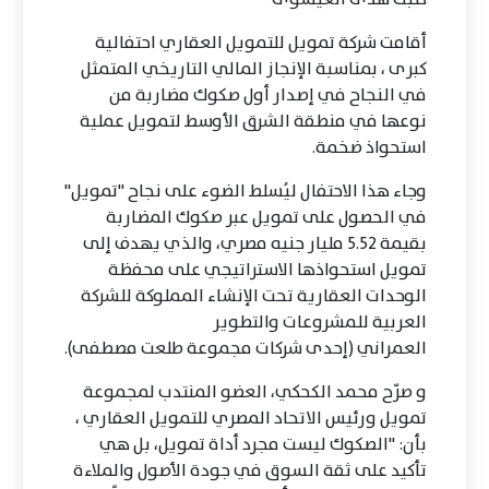
أقامت شركة تمويل للتمويل العقاري احتفالية
كبرى ، بمناسبة الإنجاز المالي التاريخي المتمثل
في النجاح في إصدار أول صكوك مضاربة من
نوعها في منطقة الشرق الأوسط لتمويل عملية
استحواذ ضخمة.
وجاء هذا الاحتفال ليُسلط الضوء على نجاح "تمويل"
في الحصول على تمويل عبر صكوك المضاربة
بقيمة 5.52 مليار جنيه مصري، والذي يهدف إلى
تمويل استحواذها الاستراتيجي على محفظة
الوحدات العقارية تحت الإنشاء المملوكة للشركة
العربية للمشروعات والتطوير
العمراني (إحدى شركات مجموعة طلعت مصطفى).
و صرّح محمد الكحكي، العضو المنتدب لمجموعة
تمويل ورئيس الاتحاد المصري للتمويل العقاري ،
بأن: "الصكوك ليست مجرد أداة تمويل، بل هي
تأكيد على ثقة السوق في جودة الأصول والملاءة