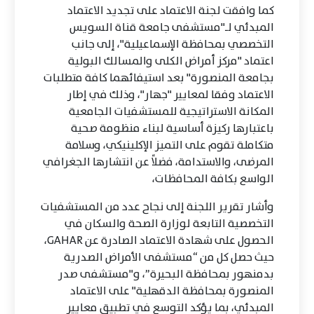
كما وافقت لجنة الاعتماد على تجديد الاعتماد
المبدئي لـ"مستشفى جامعة قناة السويس
التخصصي بمحافظة الإسماعيلية"، إلى جانب
اعتماد "مركز أمراض الكلى والمسالك البولية
بجامعة المنصورة" بعد استيفائهما كافة متطلبات
الاعتماد وفقا لمعايير "جهار"، وذلك في إطار
المكانة الاستراتيجية للمستشفيات الجامعية
باعتبارها ركيزة أساسية لبناء منظومة صحية
متكاملة تقوم على التميز الإكلينيكي، وسلامة
المرضى، والاستدامة، فضلاً عن انتشارها الجغرافي
الواسع بكافة المحافظات،
وأشار تقرير اللجنة إلى نجاح عدد من المستشفيات
التخصصية التابعة لوزارة الصحة والسكان في
الحصول على شهادة الاعتماد الصادرة عن GAHAR،
حيث حصل كل من “مستشفى الأمراض الصدرية
بدمنهور بمحافظة البحيرة”، و"مستشفى صدر
المنصورة بمحافظة الدقهلية" على الاعتماد
المبدئي، بما يؤكد التوسع في تطبيق معايير