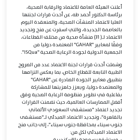
أعلنت الهيئة العامة للاعتماد والرقابة الصحية،
برئاسة الدكتور أحمد طه، عن أحدث قرارات لجنتها
العليا لاعتماد المنشآت الصحية، والمنعقدة اليوم
بالعاصمة الجديدة، والتي اسفرت عن منح وتجديد
الاعتماد لـ( 31) منشأة صحية من مختلف القطاعات،
وفقًا لمعايير "GAHAR" المعتمدة دوليا من
الجمعية الدولية لجودة الرعاية الصحية "ISQua".
وشملت أحدث قرارات لجنة الاعتماد عدد من الصروح
الطبية التابعة للقطاع الخاص، بما يعكس التزامها
بتطبيق معايير الجودة الصادرة عن "GAHAR"
والمعتمدة دوليا، ويعزز جاهزيتها للمشاركة
بفاعلية في تطوير منظومة الرعاية الصحية وفق
أفضل الممارسات العالمية، حيث تضمنت القرارات
تجديد اعتماد "مستشفى السعودي الألماني
بالقاهرة"، وتجديد الاعتماد المبدئي لـ"مستشفى
جنوب سيناء بمحافظة جنوب سيناء"، إلى جانب منح
الاعتماد المبدئي لكل من:
- مستشفى سموحة بالإسكندرية