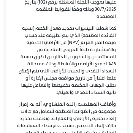
عليها بموجب اللجنة المشكلة برقم (102) بتاريخ
30/7/2025 وذلك وفقًا للضوابط المنظمة
المعتمدة.
كما شملت التيسيرات تحديد معدل الخصم (نسبة
الفائدة المطبقة) الذي يتم تطبيقه عند حساب
قيمة المتر المربع (NPV) من الأراضي الخدمية
والاستثمارية طبقاً للعروض المقدمة من
المستثمرين والمطورين العقاريين ليكون بنسبة
15% لجميع الأراضي والأنشطة وذلك في حالة
السداد النقدى والعيني للأراضي التي يتم الإعلان
عنها اعتباراً من تاريخ موافقة مجلس الإدارة أو
تطلب الجهات المختصة تخصيصها والتعامل عليها
بآلية السداد النقدى والعيني.
وأضافت المهندسة راندة المنشاوي، أنه تم إقرار
مجموعة من الضوابط المنظمة للتعامل مع حالات
إلغاء تخصيص الأراضي والعقارات، وتضمنت تحديد
حالات إلغاء التخصيص بسبب عدم سداد المستحقات
المالية، حيث يتم الإلغاء عند عدم سداد قسطين