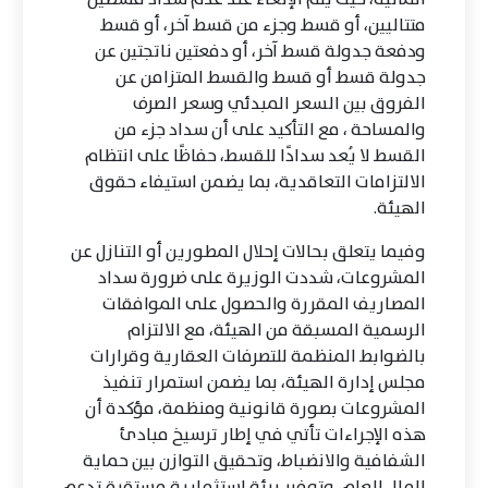
متتاليين، أو قسط وجزء من قسط آخر، أو قسط
ودفعة جدولة قسط آخر، أو دفعتين ناتجتين عن
جدولة قسط أو قسط والقسط المتزامن عن
الفروق بين السعر المبدئي وسعر الصرف
والمساحة ، مع التأكيد على أن سداد جزء من
القسط لا يُعد سدادًا للقسط، حفاظًا على انتظام
الالتزامات التعاقدية، بما يضمن استيفاء حقوق
الهيئة.
وفيما يتعلق بحالات إحلال المطورين أو التنازل عن
المشروعات، شددت الوزيرة على ضرورة سداد
المصاريف المقررة والحصول على الموافقات
الرسمية المسبقة من الهيئة، مع الالتزام
بالضوابط المنظمة للتصرفات العقارية وقرارات
مجلس إدارة الهيئة، بما يضمن استمرار تنفيذ
المشروعات بصورة قانونية ومنظمة، مؤكدة أن
هذه الإجراءات تأتي في إطار ترسيخ مبادئ
الشفافية والانضباط، وتحقيق التوازن بين حماية
المال العام، وتوفير بيئة استثمارية مستقرة تدعم