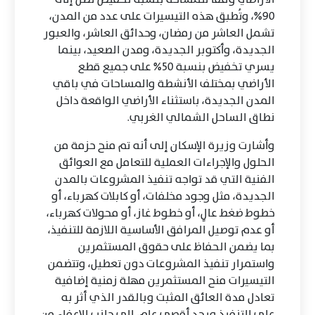
90%، وتُطبق هذه التيسيرات على عدد من المدن،
تشمل العاشر من رمضان، وحدائق العاشر، والعبور
الجديدة، وأكتوبر الجديدة، ومدن الصعيد، بينما
يسري تخفيض بنسبة 50% على جميع قطع
الأراضي بمختلف الأنشطة والمساحات في باقي
المدن الجديدة، باستثناء الأراضي الواقعة داخل
نطاق الساحل الشمالي الغربي.
وأشارت وزيرة الإسكان إلى أنه تم منح حزمة من
الحلول والإجراءات العملية للتعامل مع العوائق
الفنية التي قد تواجه تنفيذ المشروعات بالمدن
الجديدة، مثل وجود مخلفات، أو كابلات كهرباء، أو
خطوط ضغط عالٍ، أو خطوط غاز، أو محولات كهرباء،
أو عدم توصيل المرافق الأساسية اللازمة للتنفيذ،
بما يضمن الحفاظ على حقوق المستثمرين
واستمرار تنفيذ المشروعات دون تعطيل، وتتضمن
التيسيرات منح المستثمرين مهلة زمنية إضافية
تعادل مدة العائق المثبت وبالقدر الذي أثر به
علي التنفيذ وبحد أقصى عام، إلى جانب الإعفاء من