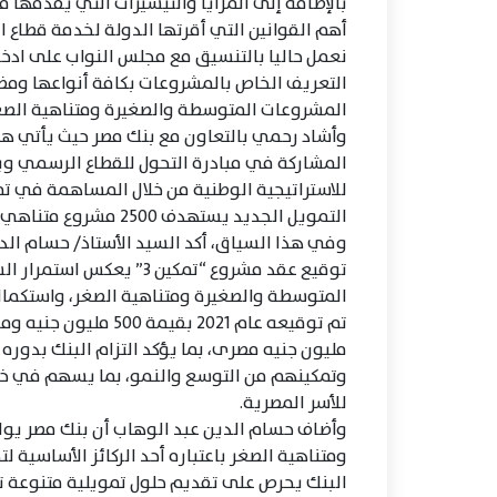
أهم القوانين التي أقرتها الدولة لخدمة قطاع
نعمل حاليا بالتنسيق مع مجلس النواب على ادخا
التعريف الخاص بالمشروعات بكافة أنواعها ومض
المشروعات المتوسطة والصغيرة ومتناهية الصغ
وأشاد رحمي بالتعاون مع بنك مصر حيث يأتي هذا
المشاركة في مبادرة التحول للقطاع الرسمي و
للاستراتيجية الوطنية من خلال المساهمة في تم
التمويل الجديد يستهدف 2500 مشروع متناهي الصغر.
وفي هذا السياق، أكد السيد الأستاذ/ حسام الدي
توقيع عقد مشروع “تمكين 3
مليون جنيه مصرى، بما يؤكد التزام البنك بدور
وتمكينهم من التوسع والنمو، بما يسهم في خ
للأسر المصرية.
وأضاف حسام الدين عبد الوهاب أن بنك مصر يولي
ومتناهية الصغر باعتباره أحد الركائز الأساسية ل
البنك يحرص على تقديم حلول تمويلية متنوعة تل