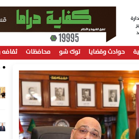
ارة
ر
ة
حوادث وقضايا
توك شو
محافظات
ثقافه 
م