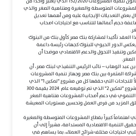
بالإضافة إلى المزايا والتيسيرات التي يقدمها قانون تنمية المشروعات 152/2020 الذي يعتبر واحدا من
 المشروعات المتوسطة والصغيرة ومتناهية الصغر والذي
ل بعض التعديلات الإيجابية عليه ومن أهمها تعديل
اعفة حجم أعمالها لتتناسب مع احتياجات اصحاب
ر.
 العقد تأكيدا لمشاركة بنك مصر كأول بنك من البنوك
يعكس الدور الحيوي للبنوك كجهات رئيسة داعمة
كين وتنفيذ التحول والدعم الاقتصادي موضحا أن
ن عبد الوهاب – نائب الرئيس التنفيذي لبنك مصر، أن
” يعكس استمرار الشراكة المثمرة بين بنك مصر وجهاز تنمية المشروعات
المتوسطة والصغيرة ومتناهية الصغر، واستكمالاً للنجاحات التي حققها كل من مشروع "تمكين 1" الذي
تم توقيعه عام 2021 بقيمة 500 مليون جنيه ومشروع "تمكين 2" الذي تم توقيعه عام 2024 بقيمة 300
ه التنموي في دعم أصحاب المشروعات متناهية الصغر
لق المزيد من فرص العمل وتحسين مستويات المعيشة
 اهتماماً كبيراً بقطاع المشروعات المتوسطة والصغيرة
تحقيق التنمية الاقتصادية المستدامة، مشيراً إلى أن
بي احتياجات مختلف شرائح العملاء، بما يساهم في