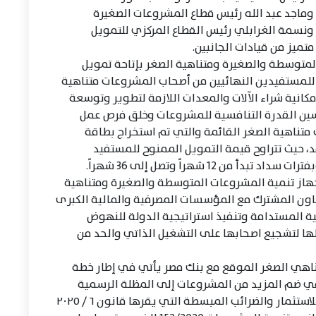
وماجد عبد الله رئيس قطاع المشروعات الصغيرة
نسمة الغرابلي رئيس القطاع المركزي للتمويل
ميز من قيادات الجانبين.
متوسطة والصغيرة ومتناهية الصغر بإتاحة تمويل
إقراضه للمستفيدين النهائيين من أصحاب المشروعات متناهية
مكانية شراء الآلات والمعدات اللازمة لتطوير وتوسعة
سين القدرة التنافسية للمشروعات وخلق فرص عمل
ناهية الصغر القائمة والتي تم استخراج بطاقة
د، حيث تتراوح قيمة التمويل الممنوح للمستفيد
جهاز تنمية المشروعات المتوسطة والصغيرة ومتناهية
اون المشترك مع المؤسسات المصرفية والمالية الكبرى
ة المستدامة وتنفيذ استراتيجية الدولة للنهوض
ا لتشجيع اصحابها على التشغيل الذاتي والحد من
اهي الصغر الموقع مع بنك مصر يأتي في إطار خطة
 في ضم المزيد من المشروعات إلى المظلة الرسمية
للدولة لتعزيز استفادتها من القوانين الداعمة للاستثمار والضرائب المبسطة التي يقرها قانون ٦ / ٢٠٢٥