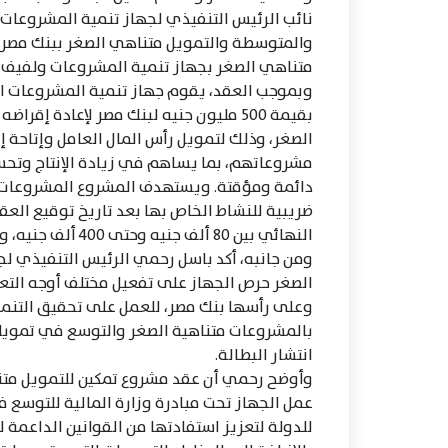
نائب الرئيس التنفيذي لجهاز تنمية المشروعات 
والمتوسطة والتمويل متناهي الصغر ببنك مصر و
متناهي الصغر بجهاز تنمية المشروعات ولفيف مت
وبموجب العقد، يقوم جهاز تنمية المشروعات ال
بقيمة 500 مليون جنيه لبنك مصر لإعادة 
الصغر، وذلك لتمويل رأس المال العامل وإتاحة إ
مشروعاتهم، بما يساهم في زيادة الإنتاج وتح
دائمة ومؤقتة. ويستهدف المشروع المشروعات مت
ضريبية للنشاط الخاص بها بعد تاريخ توقيع العق
النهائي بين 80 ألف جنيه وحتى 400 ألف جنيه، وبفترات سداد تبدأ من 12 شهراً وتصل إلى 36 شهراً.
ومن جانبه، أكد باسل رحمي الرئيس التنفيذي ل
الصغر حرص الجهاز على تفعيل مختلف أوجه التع
وعلى رأسها بنك مصر، للعمل على تحقيق التنمي
بالمشروعات متناهية الصغر والتوسع في تمويله
انتشار البطالة.
وأوضح رحمي أن عقد مشروع تمكين للتمويل متن
عمل الجهاز تحت مبادرة وزارة المالية للتوسع