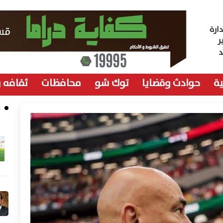
ارة
ر
ة
حوادث وقضايا
توك شو
محافظات
ثقافه 
م