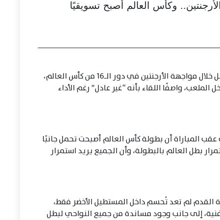
رجنتين.. وكأس العالم أصبح تسويقيًا
قال حسام حسن إن منتخب مصر كان الطرف الأفضل خلال مواجهة الأرجنتين في دور الـ16 من كأس العالم،
 الملعب، واصفًا اللقاء بأنه “غير عادل” رغم الأداء
قب المباراة أن بطولة كأس العالم أصبحت تحمل جانبًا
تمرار بطل العالم بالبطولة، وأن الجميع يريد استمرار
ة القدم لم تعد تُحسم داخل المستطيل الأخضر فقط،
 فنية، إلى جانب وجود مساندة من جميع النواحي لبطل