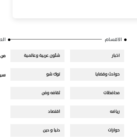
الاقسام
الص
اخبار
شئون عربية وعالمية
من 
حوادث وقضايا
توك شو
سيا
محافظات
ثقافه وفن
رياضه
اقتصاد
حوارات
دنيا و دين