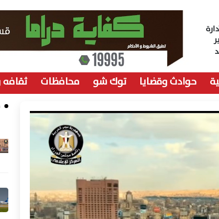
ارة
ر
ة
حوادث وقضايا
توك شو
محافظات
ثقافه 
م