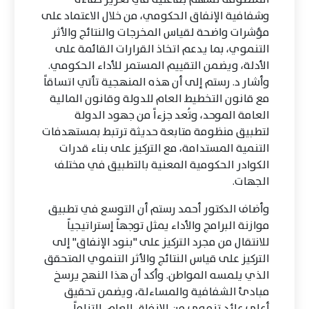
وشفافية الإنفاق الحكومي، من خلال الاعتماد على
مؤشرات واضحة لقياس المخرجات والنتائج والأثر
التنموي، بما يدعم اتخاذ القرارات القائمة على
الأدلة، ويضمن التقييم المستمر للأداء الحكومي.
وأشار د. رستم إلى أن هذه المنهجية تأتي اتساقاً
مع قانون التخطيط العام للدولة وقانون المالية
العامة الموحد، وتُعد جزءاً من جهود الدولة
لتطبيق منظومة متابعة حديثة ترتبط بمستهدفات
التنمية المستدامة، مع التركيز على بناء قدرات
الكوادر الحكومية المعنية بالتطبيق في مختلف
الجهات.
وأضاف الدكتور أحمد رستم أن التوسع في تطبيق
موازنة البرامج والأداء يمثل توجهاً إستراتيجياً
للانتقال من مجرد التركيز على "بنود الإنفاق" إلى
التركيز على قياس النتائج والأثر التنموي المتحقق
الذي يلمسه المواطن. وأكد أن هذا النهج يرسخ
مبادئ الشفافية والمساءلة، ويضمن تحقيق
أعلى عائد تنموي من الإنفاق العام، التزاماً