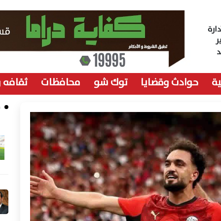
ارة
ر
ة
حوادث وقضايا
توك شو
محافظات
ثقافه 
م