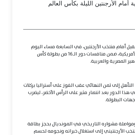
مام الأرجنتين الليلة بكأس العالم
يل أمام منتخب الأرجنتين، في السابعة مساء اليوم
الثلاثاء، على ملعب مرسيدس بنز بمدينة أتلانتا الأمريكية، ضمن منافسات دور الـ16 من بطولة كأس
التأهل إلى ثمن النهائي عقب الفوز على أستراليا بركلات
ي هذا الدور بعد انتصار مثير على الرأس الأخضر، ليضرب
هات البطولة.
مواصلة مشواره التاريخي في المونديال بحجز بطاقة
نتخب الأرجنتيني إلى استغلال خبراته ونجومه لحسم