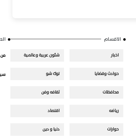
الاقسام
الص
اخبار
شئون عربية وعالمية
من 
حوادث وقضايا
توك شو
سيا
محافظات
ثقافه وفن
رياضه
اقتصاد
حوارات
دنيا و دين