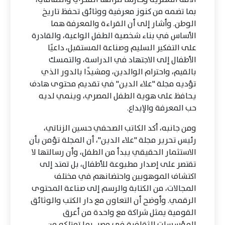
بما تضمه من كنوز معرفية ووثائق تحفظ تاريخ
الوطن. وأشار إلى أن القراءة والمعرفة هما
الأساس في بناء شخصية الطفل الواعية، والقادرة
على التفكير السليم وصناعة المستقبل، داعيًا
الأطفال إلى الاجتهاد في الدراسة، والتمسك
بالقيم، واحترام الوالدين، ومشيدًا بالدور الذي
تؤديه مجلة "علاء الدين" في تقديم محتوى هادف
يحافظ على هوية الطفل المصري، وينمي لديه
حب المعرفة والإبداع.
ومن جانبه، أكد الكاتب الصحفي حسين الزناتي،
رئيس تحرير مجلة "علاء الدين"، أن المجلة تؤمن بأن
الاستثمار الحقيقي يبدأ من الطفل، وأن رسالتها لا
تقتصر على إصدار مطبوعة للأطفال، بل تمتد إلى
اكتشاف الموهوبين واحتضانهم في مختلف
المجالات، من الكتابة والرسم إلى صناعة المحتوى
الرقمي. وأوضح أن التعاون مع دار الكتب والوثائق
القومية يمثل شراكة مع واحدة من أعرق
المؤسسات الثقافية في مصر، بما تمتلكه من