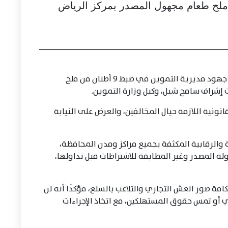
تابع المهندس إبراهيم مكي، محافظ كفرالشيخ، جهود مديرية التموين في ضبط 9 أطنان من ملح
إشراف سامح شبل، وكيل وزارة التموين.
انونية اللازمة حيال المخالفين، والعرض على النيابة
 والرقابية المكثفة بجميع مراكز ومدن المحافظة،
ة المصدر وغير المطابقة للاشتراطات قبل تداولها،
 صور الغش التجاري والتلاعب بالسلع، مؤكدًا أنه لن
ي أو تمس حقوق المستهلكين، مع اتخاذ الإجراءات