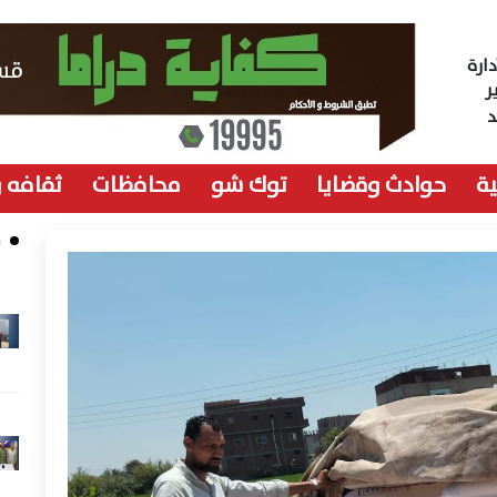
ارة
ر
ة
حوادث وقضايا
توك شو
محافظات
ثقافه 
م