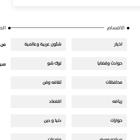
الاقسام
الص
اخبار
شئون عربية وعالمية
من 
حوادث وقضايا
توك شو
سيا
محافظات
ثقافه وفن
رياضه
اقتصاد
حوارات
دنيا و دين
سياحه وسفر
منوعات