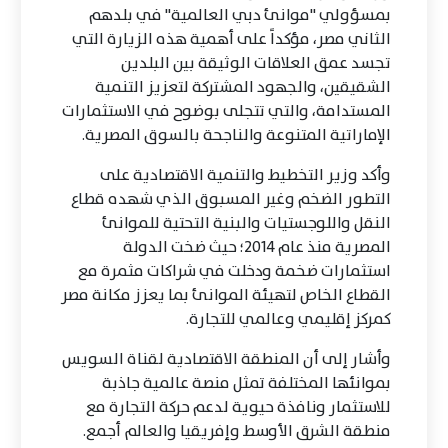
بمسؤولي "موانئ دبي العالمية" في بلدهم
الثاني مصر، مؤكداً على أهمية هذه الزيارة التي
تجسد عمق العلاقات الوثيقة بين البلدين
الشقيقين، والجهود المشتركة لتعزيز التنمية
المستدامة، والتي تتجلى بوضوح في الاستثمارات
الإماراتية المتنوعة والناجحة بالسوق المصرية.
وأكد وزير التخطيط والتنمية الاقتصادية على
التطور الضخم وغير المسبوق الذي شهده قطاع
النقل واللوجستيات والبنية التحتية للموانئ
المصرية منذ عام 2014؛ حيث ضخت الدولة
استثمارات ضخمة ودخلت في شراكات مثمرة مع
القطاع الخاص لتهيئة الموانئ بما يعزز مكانة مصر
كمركز إقليمي وعالمي للتجارة.
وأشار إلى أن المنطقة الاقتصادية لقناة السويس
بموانئها المختلفة تمثل منصة عالمية جاذبة
للاستثمار ونافذة حيوية لدعم حركة التجارة مع
منطقة الشرق الأوسط وإفريقيا والعالم أجمع.