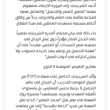
أحمد الشربيني، إلى ضرورة الارتقاء بمفهوم
مهنة "تصفيل الشعر والتجميل" والتعامل معها
كصناعة قائمة على العلم والاحتراف، بدلاً من إطلاق
أحكام مسبقة تستهدف العاملين في هذا القطاع.
جاء ذلك في بيان صحفي أصدره الشربيني تعقيباً
على الجدل المثار مؤخراً حول عمل الرجال في
تصفيف شعر السيدات، أو العكس، مشدداً على أن
"مهنة التجميل فن وعلم يمتد تاريخه لسنوات، ولا
يمكن اختزاله في أدوات العمل".
معايير التقييم: الموهبة لا النوع
وأكد الشربيني، الحاصل على شهادة (TOT) من
المركز القومي للتدريب، أن النجاح في عالم
التجميل لا يرتبط بجنس الممارس، بل بمستوى
تأهيله المهني وخبرته، مستشهداً بمسيرة رواد
المهنة في مصر مثل "محمد الصغير"، الذي نقل
المهنة من مجرد "خدمة تقليدية" إلى فنٍ يضاهي