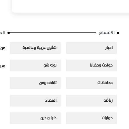
الاقسام
الص
اخبار
شئون عربية وعالمية
من 
حوادث وقضايا
توك شو
سيا
محافظات
ثقافه وفن
رياضه
اقتصاد
حوارات
دنيا و دين