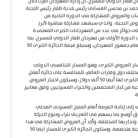
 ظفار الدولي للمسرح، أن إدارة المهرجان أقرت خلال
ر أحمد بن محسن الغساني رئيس بلدية ظفار رئيس اللجنة
سات والعروض المشاركة في الدورة الثانية من
وض النخبة، والذي سيشهد مشاركة مباشرة لأبرز
لى جوائز في عدد من المهرجانات الكبرى المعتمدة
ي الدورة الأولى من مهرجان ظفار الدولي للمسرح، بما
يضمن تقديم تجارب مسرحية رفيعة المستوى أمام جمهور المهرجان، وستبلغ قيمة الجائزة الكبرى 50
ار العروض الكبرى، وهو المسار التنافسي الدولي
تلف دول وقارات العالم، للمنافسة على جائزة أفضل
عرض مسرحي متكامل، والتي تبلغ قيمة الجائزة الكبري لها أيضا 50 ألف دولار، وسيكون اختيار العروض
ة من كبار المتخصصين والخبراء المسرحيين، وفق معايير
.
 إلى إتاحة الفرصة أمام المنتج المسرحي المحلي
ق أوسع بما يسهم في التعريف بثراء وتنوع الحركة
جاربها المختلفة، وأكد أن العروض المشاركة في هذا
المسار ستخضع أيضًا لآلية فرز واختيار من قبل لجنة متخصصة، وستكون الجائزة الكبرى للمسار ايضا 50