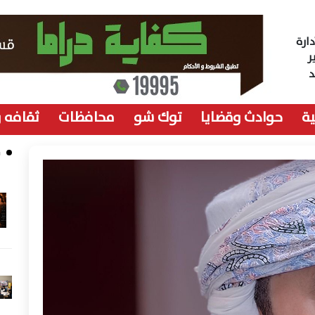
ارة
ر
ة
حوادث وقضايا
توك شو
محافظات
ثقافه 
م