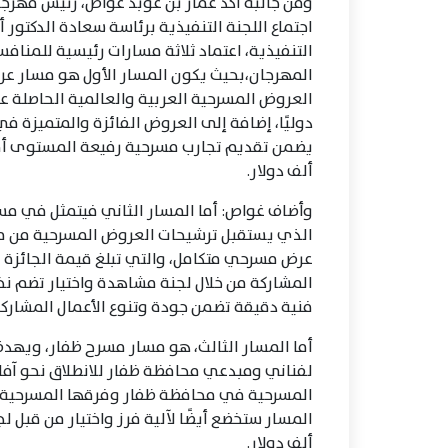
ومن جانبه أكد عمار بن عوبد غواص، رئيس مهرجان
اجتماع اللجنة التنفيذية برئاسة سعادة الدكتو
التنفيذية، اعتماد ثلاثة مسارات رئيسية للمناف
المهرجان،بحيث يكون المسار الأول هو مسار عر
العروض المسرحية العربية والعالمية الحاصلة ع
دوليًا، إضافة إلى العروض الفائزة والمتميزة ف
ألف دولار.
وأضاف غواص: أما المسار الثاني فيتمثل في مس
الذي يستقبل ترشيحات العروض المسرحية من مخ
المشاركة من خلال لجنة مشاهدة واختيار تضم نخب
فنية دقيقة تضمن جودة وتنوع الأعمال المشاركة
أما المسار الثالث، هو مسار مسرح ظفار، ويهدف
لفناني ومبدعي محافظة ظفار للانطلاق نحو آفا
المسرحية في محافظة ظفار وفرقها المسرحية وت
ألف دولار.