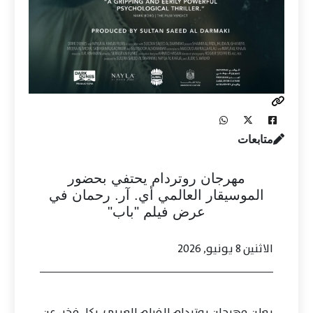
متابعات
مهرجان روتردام يحتفي بحضور
الموسيقار العالمي أي. آر. رحمان في
عرض فيلم "باب"
الاثنين 8 يونيو, 2026
يعلن مهرجان روتردام للفيلم العربي، بكل فخر، عن