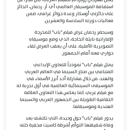
استضافة الموسيقار العالمي أي. آر. رحمان، الحائز
على جائزتي أوسكار وعدة جوائز غرامي، ضمن
فعاليات دورته السادسة والعشرين.
وسيحضر رحمان عرض فيلم "باب" للمخرجة
الإماراتية نايلة الخاجة، الذي وضع موسيقاه
التصويرية الأصلية، على أن يعقب العرض لقاء
حواري معه أمام الجمهور.
يمثل فيلم "باب" نموذجاً للتعاون الإبداعي
المتنامي بين صناع السينما في العالم العربي
والهند، من خلال مشاركة أحد أبرز الأسماء في
الموسيقى السينمائية العالمية في أول تجربة له
مع فيلم عربي. كما يعكس هذا التعاون العلاقة
الثقافية الطويلة بين الجمهور العربي والسينما
الهندية وموسيقاها.
يدور فيلم "باب" حول وحيدة، التي تكتشف بعد
وفاة شقيقتها التوأم أشرطة كاسيت مخفية خلف