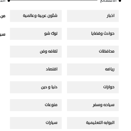
الاقسام
الص
اخبار
شئون عربية وعالمية
من 
حوادث وقضايا
توك شو
سيا
محافظات
ثقافه وفن
رياضه
اقتصاد
حوارات
دنيا و دين
سياحه وسفر
منوعات
البوابه التعليمية
سيارات