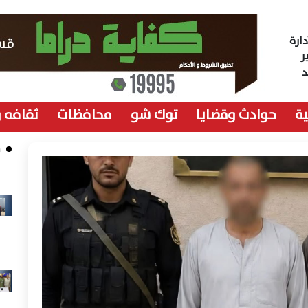
ارة
ر
ة
حوادث وقضايا
توك شو
محافظات
ثقافه 
م