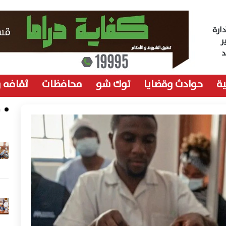
ارة
ر
ة
حوادث وقضايا
توك شو
محافظات
ثقافه 
م