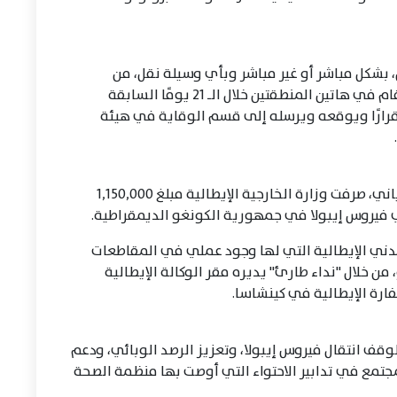
 بشكل مباشر أو غير مباشر وبأي وسيلة نقل، من
جمهورية الكونغو الديمقراطية أو أوغندا، أو أقام في هاتين المنطقتين خلال الـ 21 يومًا السابقة
ا، أن يُكمل، في غضون 24 ساعة، إقرارًا ويوقعه ويرسله إلى قسم الوقاية في هيئة
في الأيام الأخيرة، وبتوجيه من وزير الخارجية تاياني، صرفت وزارة الخارجية الإيطالية مبلغ 1,150,000
ي فيروس إيبولا في جمهورية الكونغو الديمقراطية.
دني الإيطالية التي لها وجود عملي في المقاطعات
 خلال "نداء طارئ" يديره مقر الوكالة الإيطالية
ارة الإيطالية في كينشاسا.
وقف انتقال فيروس إيبولا، وتعزيز الرصد الوبائي، ودعم
جتمع في تدابير الاحتواء التي أوصت بها منظمة الصحة