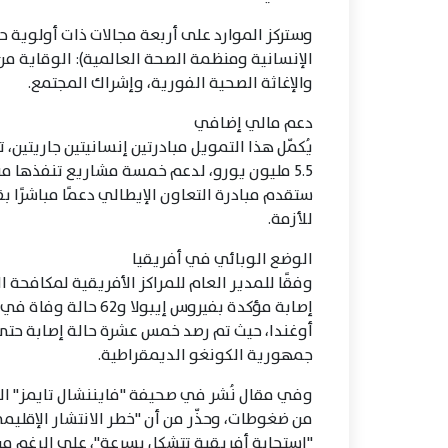
وستركز الموارد على أربعة مجالات ذات أولوية 
الإنسانية ومنظمة الصحة العالمية): الوقاية من
والإغاثة الصحية الفورية، وإشراك المجتمع.
دعم مالي إضافي
يُكمّل هذا التمويل مبادرتين إنسانيتين جاريتين،
5.5 مليون يورو، لدعم خمسة مشاريع تنفذها 
للأزمة.
الوضع الوبائي في أفريقيا
إصابة مؤكدة بفيروس إي
أوغندا، حيث تم رصد خمس عشرة حالة إصابة حتى ا
جمهورية الكونغو الديمقراطية.
وفي مقال نُشر في صحيفة "فايننشال تايمز" البريط
من ضغوطات، وحذّر من أن "خطر الانتشار الإقليم
"استجابة أفريقية تتشكل بسرعة"، على الرغم من أن