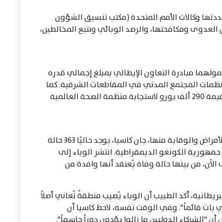
حددتها وكالات الأمم المتحدة (مكتب تنسيق الشؤون
 العدوى ومكافحتها، والرصد الوبائي وتتبع المخالطين،
 تمولهما مبادرة التعاون الإيطالي بمبلغ إجمالي قدره
منظمات المجتمع المدني في المقاطعات الشرقية. كما
ستقدم مبادرة التعاون الإيطالي دعمًا مباشرًا بقيمة 290 ألف يورو لاستجابة منظمة الصحة العالمية
وفقًا للمدير العام للمراكز الأفريقية لمكافحة الأمراض والوقاية منها، جان كاسيا، يوجد حاليًا 363 حالة
بولا و62 حالة وفاة في جمهورية الكونغو الديمقراطية. انتشر الوباء إلى
لآن، من بينها حالة وفاة يُعتقد أنها وافدة من
انية، أكد الطبيب أن الوباء يُصيب منطقةً تُعاني أصلاً
ي بات قائماً". وفي الوقت نفسه، لاحظ كاسيا أن
 "الشركاء الدوليين ما زالوا يؤدون دوراً حاسماً".