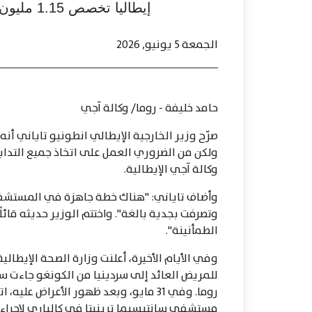
إيطاليا تخصص 1.15 مليون يورو للاستجابة الإنسانية لـ"إيبولا"
الجمعة 5 يونيو, 2026
حامد خليفة - روما/ وكالة آجي
صرّح وزير الخارجية الإيطالي انطونيو تاياني أن
ولكن من الضروري العمل على اتخاذ جميع التدابي
وكالة آجي الإيطالية.
وأضاف تاياني: "هناك خطة جاهزة في المستشفيا
وتصرفت بجدية بالغة". واختتم الوزير حديثه قائل
الطمأنينة".
للمريض العائد إلى سردينيا من الكونغو جاءت 
مستشفى سانتيسيما ترينيتا في كالياري لإجراء ا