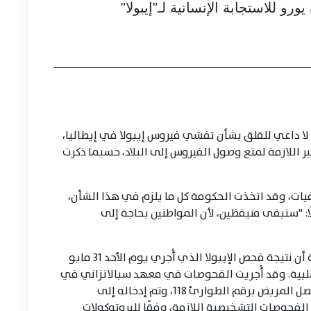
ه لا داعي للقلق بشأن تفشي فيروس إيبولا في إيطاليا،
ر اللازمة لمنع وصول الفيروس إلى البلاد، حسبما ذكرت
ت، وقد اتخذت الحكومة كل ما يلزم في هذا الشأن،
ًا: "سنبقى متيقظين، لأن المواطنين بحاجة إلى
وفي الأيام الأخيرة، أعلنت وزارة الصحة الإيطالية أن نتيجة فحص الإيبولا الذي أُجري يوم الأحد 31 مايو
سلبية. وقد أُجريت الفحوصات في معهد سبالانزاني في
روما. وفي 31 مايو، وبعد ظهور الأعراض عليه، اتصل المريض برقم الطوارئ 118، وتم إدخاله إلى
لفحوصات التشخيصية اللازمة، وفقًا للبروتوكولات