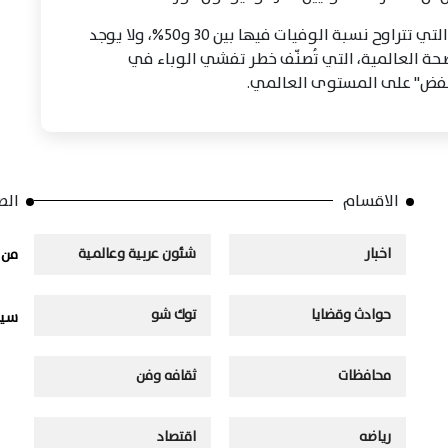
ويُعزى الوباء الحالي إلى سلالة "بونديبوجيو"، التي تتراوح نسبة الوفيات فيها بين 30 و50%، ولا يوجد
لصحة العالمية، التي تُصنّف خطر تفشي الوباء في
نخفض" على المستوى العالمي.
الاقسام
الص
اخبار
شئون عربية وعالمية
من 
حوادث وقضايا
توك شو
سيا
محافظات
ثقافه وفن
رياضه
اقتصاد