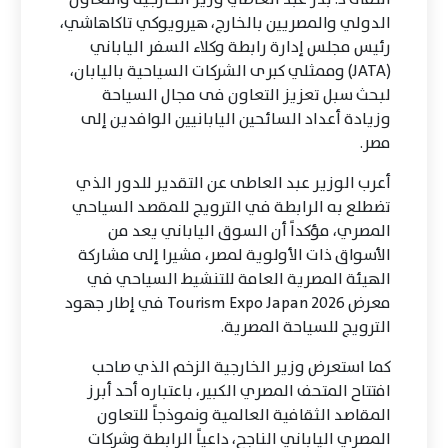
الدولي والمصريين بالخارج، هيرويوكي تاكاهاشي،
رئيس مجلس إدارة رابطة وكلاء السفر الياباني
(JATA) وممثلي كبرى الشركات السياحية باليابان،
لبحث سبل تعزيز التعاون فى مجال السياحة
وزيادة أعداد السائحين اليابانيين الوافدين إلى
مصر.
أعرب الوزير عبد العاطى عن التقدير للدور الذي
تضطلع به الرابطة في الترويج للمقصد السياحي
المصري، مؤكداً أن السوق الياباني يعد من
الأسواق ذات الأولوية لمصر، مشيرا إلى مشاركة
الهيئة المصرية العامة للتنشيط السياحي في
معرض Tourism Expo Japan 2026 في إطار جهود
الترويج للسياحة المصرية.
كما استعرض وزير الخارجية الزخم الذي صاحب
افتتاح المتحف المصري الكبير، باعتباره أحد أبرز
المقاصد الثقافية العالمية ونموذجاً للتعاون
المصري الياباني الناجح، داعياً الرابطة وشركات