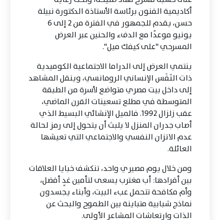
أكاديمية الفنون برئاسة الأستاذة الدكتورة نبيلة
حسن، يقدم للجمهور في الفترة من 2 إلى 6
يونيو موعدًا مع الدفء والحنين عبر العرض
المسرحي "على كيفك ميل".
ينتمي العرض إلى الدراما الاجتماعية الكوميدية
ذات النَفَس الإنساني الرومانسي، وينقل المشاهد
إلى داخل بيت مصري متواضع لأسرة من الطبقة
المتوسطة في مطلع تسعينات القرن الماضي،
عقب زلزال 1992. فالميل الإنشائي البسيط الذي
أصاب جدران المنزل لا يلبث أن يتحول إلى رمز لحالة
عدم الاتزان النفسي والاجتماعي التي تعيشها
العائلة.
ومن خلال يوم مصيري واحد، تنكشف خبايا العلاقات
بين أفرادها: أب مغترب يسعى لتأمين غدٍ أفضل،
وأم مكافحة تتحمل عبء البيت، وأبناء يجسدون
نماذج شبابية متباينة بين الطموح والبحث عن
الذات وارتعاشات المشاعر الأولى.