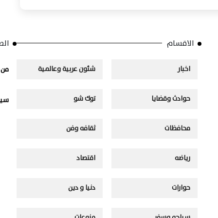
الاقسام
الص
اخبار
شئون عربية وعالمية
من 
حوادث وقضايا
توك شو
سيا
محافظات
ثقافه وفن
رياضه
اقتصاد
حوارات
دنيا و دين
سياحه وسفر
منوعات