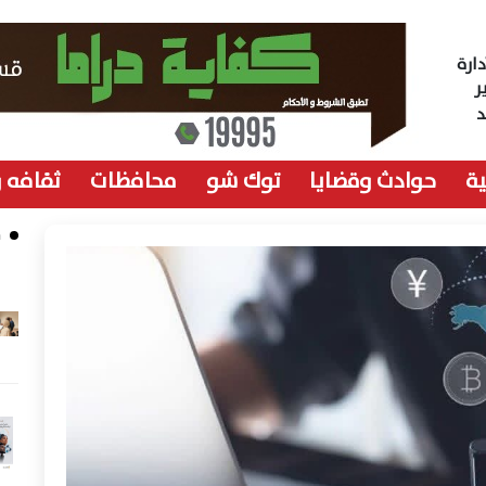
ارة
ر
ة
حوادث وقضايا
توك شو
محافظات
ثقافه 
م