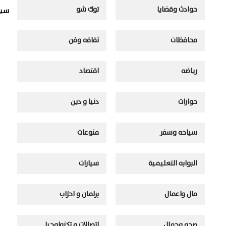
حوادث وقضايا
توك شو
سيا
محافظات
ثقافه وفن
رياضه
اقتصاد
حوارات
دنيا و دين
سياحه وسفر
منوعات
البوابه التعليمية
سيارات
مال واعمال
برلمان و احزاب
صحه وجمال
اتصالات و تكنولوجيا