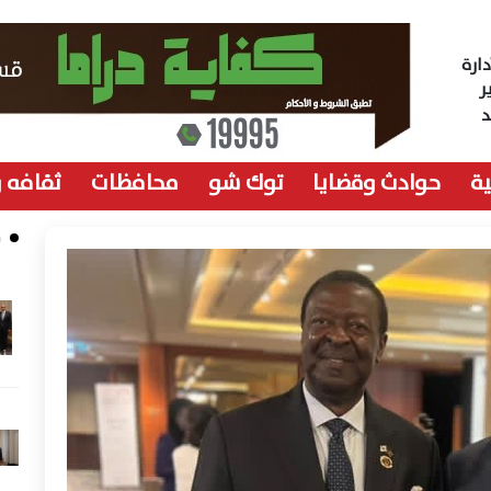
ارة
ر
ة
حوادث وقضايا
توك شو
محافظات
ثقافه 
م