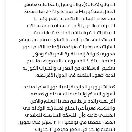
الدولي (KOICA)، والتي تم إبرامها على هامش
أعمال قمة كوريا-أفريقيا عام ٢٠٢٤، بما يسهم
في تعزيز التعاون الثلاثي بين مصر وكوريا
الجنوبية والدول الأفريقية، خاصة في مجالات
البنية التحتية والطاقة المتجددة والتنمية
المستدامة، مشيراً إلى ما تتمتع به مصر من موقع
استراتيجي وخبرات متراكمة تؤهلها للقيام بدور
محوري كبوابة إلى القارة الأفريقية ومركز
إقليمي لتنفيذ المشروعات التنموية، بما يتيح
تعظيم الاستفادة من القدرات والخبرات الكورية
لدعم جهود التنمية في الدول الأفريقية.
كما اشار وزير الخارجية إلى الدور الهام لمنتدى
أسوان للسلام والتنمية المستدامين كمنصة
أفريقية رائدة تربط بين قضايا السلم والأمن
والتنمية، معرباً عن التطلع لمشاركة الوكالة في
المنتدى خاصة وأن النسخة السادسة للمنتدى
المقرر عقدها في نوفمبر ٢٠٢٦ ستركز على تمويل
التنمية والحد من الفقر في ظل التحديات