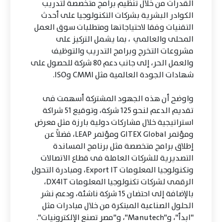
القدرات من خلال تنظيم برامج متخصصة لتدريب
الكوادر البشرية بشركات التكنولوجيا على أحدث
التقنيات وفقا لاحتياجاتها ومتطلبات سوق العمل
المحلى والعالمي ، بما يشمل التركيز على
مشروعات التخرج وبرامج التدريب والتوظيف
والعمل الحر، إلى جانب دعم 80 شركة للحصول على
شهادات الجودة العالمية مثل CMMI وISO.
واوضح أن هذه الجهود المشتركة أسهمت فى
تقديم الدعم لنحو 125 شركة، وتوقيع 51 شراكة
استراتيجية خلال مشاركات دولية بارزة مثل معرض
ومؤتمر GITEX Global ومؤتمر LEAP، فضلاً عن
إطلاق برامج متخصصة مثل برنامج المساندة
التصديرية للشركات العاملة فى قطاع الاتصالات
وتكنولوجيا المعلومات Export IT، ومبادرة التحول
الرقمى لشركات تكنولوجيا المعلومات DX4IT،
بالإضافة إلى احتضان 15 شركة ناشئة، ودعم نشر
الحلول الصناعية المبتكرة من خلال مبادرات مثل
"ابدأ"، و"Manutech"، و"مصر تصنع الإلكترونيات".