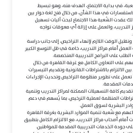
عبة، في بداية الاجتماع، الهدف منه، وهو تبسيط
لاستفسارات في هذا الشأن، من خلال فتح لغة حوار بين
ك عقدت الشُعبة هذا الاجتماع لبحث آليات تسهيل
ز التدريب، والعمل على إزالة أي معوقات تواجه
وتقليل الوقت اللازم لإنهاء التراخيص، إلى جانب دراسة
لعمل أمام مراكز التدريب، خاصة في ظل التوسع الكبير
 الطلب على البرامج التدريبية المتخصصة.
صهم على التعاون الكامل مع غرفة القاهرة من خلال
بين الالتزام بالاشتراطات القانونية وتقديم التيسيرات
 تعمل على تطوير منظومة التراخيص وتحديث الإجراءات
دمات المقدمة.
ديم كافة التسهيلات الممكنة لمراكز التدريب وتنمية
شتراطات المنظمة لعملية الترخيص، بما يُسهم في دعم
وادر البشرية لسوق العمل.
عهم مع شُعبة تنمية الموارد البشرية بغرفة القاهرة
 أمام أصحاب مراكز التدريب، مع الالتزام الكامل بتطبيق
على جودة الخدمات التدريبية المقدمة للمواطنين.