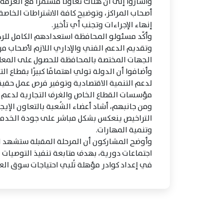
وأشاروا إلى أن هناك تعاونًا مستمرًا مع الغرفة
أصحاب المراكز، وتوضيح كافة الاشتراطات الخاص
إنهاء الإجراءات وتجنب أي تأخير.
وأكّد مسئولو المحافظة استعدادهم الكامل للرد
وتقديم الدعم الفني والإداري اللازم لأصحاب مر
الجهات المختصة بالمحافظة للحصول على المع
وأضافوا أن الدولة تولي اهتمامًا كبيرًا بقطاع ال
لدعم التنمية الاقتصادية وتوفير فرص عمل حقيق
مؤسسات القطاع الخاص والغرف التجارية لدعم ه
ومن جانبهم، أشاد أعضاء الشُعبة بالتعاون الإي
التراخيص ينعكس بشكل مباشر على جودة الخدمات
وتنمية المهارات.
وأوضح المشاركون أن المرحلة المقبلة ستشهد ا
اجتماعات دورية، بهدف متابعة تنفيذ التوصيات وا
في إعداد كوادر مؤهلة تُلبي احتياجات سوق الع