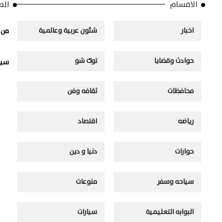
الاقسام
الص
اخبار
شئون عربية وعالمية
من 
حوادث وقضايا
توك شو
سيا
محافظات
ثقافه وفن
رياضه
اقتصاد
حوارات
دنيا و دين
سياحه وسفر
منوعات
البوابه التعليمية
سيارات