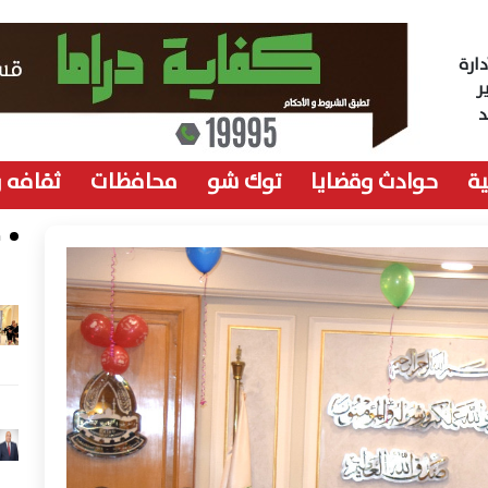
ارة
ر
ة
حوادث وقضايا
توك شو
محافظات
ثقافه 
م