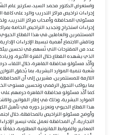
واستعرض الدكتور محمد السيد، سكرتير عام الشُ
إجراءات تراخيص مراكز التدريب والرد على كافة ا
مسئولي المحافظة وأصحاب مراكز التدريب، ولذل
إجراءات استخراج وتجديد التراخيص الخاصة بمراك
المستثمرين والعاملين في هذا القطاع الحيوي.
وناقش الاجتماع أهمية تبسيط الإجراءات الإدارية 
عدد من المقترحات التي تُسهم في تحسين بيئة ا
الذي يشهده القطاع خلال الفترة الأخيرة، وزيادة
وأكّد مسئولو محافظة القاهرة، خلال اللقاء، حر
شُعبة تنمية الموارد البشرية، بما يُحقق التوازن 
اللازمة للمستثمرين، مشيرين إلى أن المحافظة
بما يواكب التحول الرقمي وتحسين مستوى الخ
كما أكّد مسئولو محافظة القاهرة حرصهم على تق
الموارد البشرية، وذلك في إطار القوانين والا
هذا القطاع الحيوي وتعزيز دوره في تأهيل الك
وأوضح مسئولو التراخيص بالمحافظة، خلال اجتما
التجارية، أن المحافظة تعمل على تيسير الإجراءات
المعايير والضوابط القانونية المطلوبة، حفاظًا 