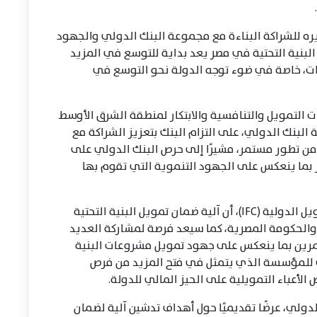
يره للشراكة البناءة مع مجموعة البنك الدولي والجهود
لبنية التحتية في مصر يعد بداية للتوسع في المزيد
ات، خاصة في ضوء توجه الدولة نحو التوسع في
ت التمويل والتنافسية والابتكار لمنطقة الشرق الأوسط
لبنك الدولي، على التزام البنك بتعزيز الشراكة مع
ن تطور مستمر، مشيرًا إلى حرص البنك الدولي على
ر بما ينعكس على الجهود التنموية التي تقوم بها
وأكد سعد صبرة، المدير القطري لمؤسسة التمويل الدولية (IFC)، أن آلية ضمان تمويل البنية التحتية
والحكومة المصرية، كما سيعد فرصة لمشاركة العديد
رين بما ينعكس على جهود تمويل مشروعات البنية
يجي للمؤسسة الذي يتمثل في فتح المزيد من فرص
لأعباء التمويلية على الحيز المالي للدولة.
دولي، عرضًا تقديميًا حول أهداف تدشين آلية لضمان