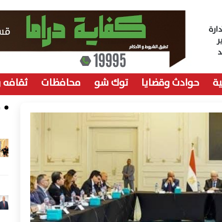
ارة
ر
ة
حوادث وقضايا
توك شو
محافظات
ثقافه 
م