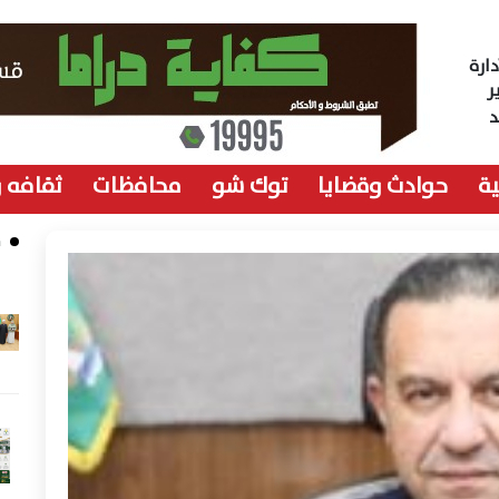
ارة
ر
ة
حوادث وقضايا
توك شو
محافظات
ثقافه 
م