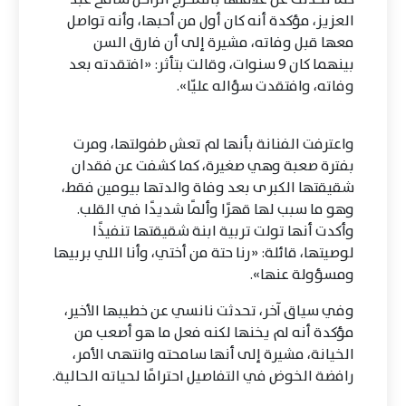
العزيز، مؤكدة أنه كان أول من أحبها، وأنه تواصل
معها قبل وفاته، مشيرة إلى أن فارق السن
بينهما كان 9 سنوات، وقالت بتأثر: «افتقدته بعد
وفاته، وافتقدت سؤاله عليّا».
واعترفت الفنانة بأنها لم تعش طفولتها، ومرت
بفترة صعبة وهي صغيرة، كما كشفت عن فقدان
شقيقتها الكبرى بعد وفاة والدتها بيومين فقط،
وهو ما سبب لها قهرًا وألمًا شديدًا في القلب.
وأكدت أنها تولت تربية ابنة شقيقتها تنفيذًا
لوصيتها، قائلة: «رنا حتة من أختي، وأنا اللي بربيها
ومسؤولة عنها».
وفي سياق آخر، تحدثت نانسي عن خطيبها الأخير،
مؤكدة أنه لم يخنها لكنه فعل ما هو أصعب من
الخيانة، مشيرة إلى أنها سامحته وانتهى الأمر،
رافضة الخوض في التفاصيل احترامًا لحياته الحالية.