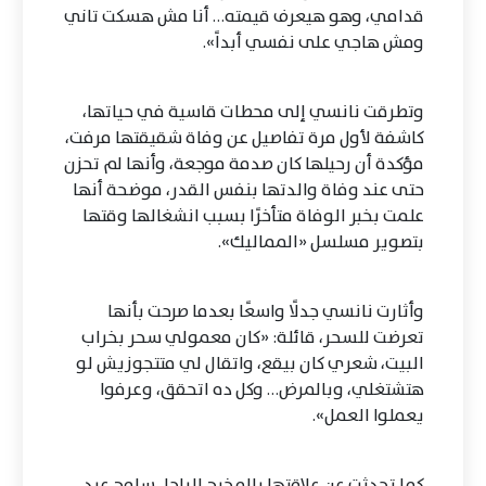
قدامي، وهو هيعرف قيمته… أنا مش هسكت تاني
ومش هاجي على نفسي أبداً».
وتطرقت نانسي إلى محطات قاسية في حياتها،
كاشفة لأول مرة تفاصيل عن وفاة شقيقتها مرفت،
مؤكدة أن رحيلها كان صدمة موجعة، وأنها لم تحزن
حتى عند وفاة والدتها بنفس القدر، موضحة أنها
علمت بخبر الوفاة متأخرًا بسبب انشغالها وقتها
بتصوير مسلسل «المماليك».
وأثارت نانسي جدلًا واسعًا بعدما صرحت بأنها
تعرضت للسحر، قائلة: «كان معمولي سحر بخراب
البيت، شعري كان بيقع، واتقال لي متتجوزيش لو
هتشتغلي، وبالمرض… وكل ده اتحقق، وعرفوا
يعملوا العمل».
كما تحدثت عن علاقتها بالمخرج الراحل سامح عبد