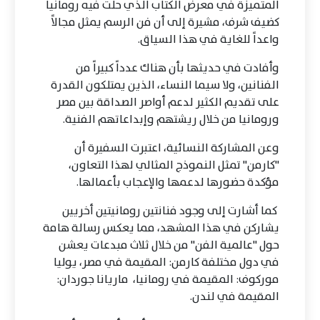
المتميزة في معرض الكتاب الذي حلت فيه رومانيا
كضيف شرف، مشيرة إلى أن فن الرسم يمثل مجالاً
واعداً للغاية في هذا السياق.
وأفادت في حديثها بأن هناك عدداً كبيراً من
الفنانين، ولا سيما النساء، الذين يمتلكون القدرة
على تقديم الكثير لدعم أواصر الصداقة بين مصر
ورومانيا من خلال ريشتهم وإبداعاتهم الفنية.
وعن المشاركة النسائية، اعتبرت السفيرة أن
"كارمن" تمثل النموذج المثالي لهذا التعاون،
مؤكدة حضورها لدعمها والإعجاب بأعمالها.
كما أشارت إلى وجود فنانتين رومانيتين أخريين
يشاركن في هذا المشهد، مما يعكس رسالة هامة
حول "عالمية الفن" من خلال ثلاث مبدعات يعشن
في دول مختلفة كارمن: المقيمة في مصر، يوليا
موركوف: المقيمة في رومانيا، ماريانا جوردان:
المقيمة في لندن.