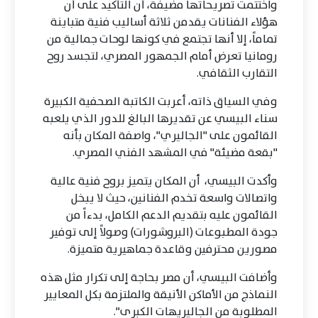
واختتمت تصريحاتها مضيفة، أن التأكيد على أن
هؤلاء الفنانات يقدمن ثلاثة أساليب فنية متباينة
تماماً، إلا أنها تجتمع في كونها لوحات جمالية من
رومانيا تعرض أمام الجمهور المصري، لتجسد روح
التقارب الثقافي.
وفي السياق ذاته، أعربت الكاتبة الصحفية الكبيرة
سناء البيسي عن تقديرها البالغ للدور الذي يلعبه
القائمون على "الجاليري"، واصفة المكان بأنه
"بقعة مضيئة" في المشهد الفني المصري.
وأكدت البيسي، أن المكان يتميز بروح فنية عالية
واتصالات واسعة تخدم الفنانين، حيث لا يبخل
القائمون عليه بتقديم الدعم الكامل، بدءاً من
جودة المطبوعات (البروشورات) وصولاً إلى توفير
مصورين محترفين وقاعدة جماهيرية متميزة.
وأضافت البيسي، أن مصر بحاجة إلى تكرار مثل هذه
النماذج من الأماكن الأنيقة والملتزمة بكل المعايير
المطلوبة من الجاليريهات الكبرى".