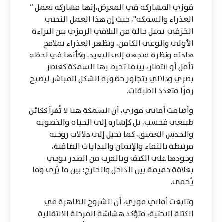
فوزي المشاركة في المعرض،إنها مشاركة بعمل “
العذراء والسمكة"، حيث إن هذا العمل النحتي
الخزفي يمثل حالة من التلاقي الرمزي بين البراءة
الأولى والوعي الكامن، وتظهر العذراء بملامح
هادئة ونظرة متجهة إلى البعيد، وكأنها في لحظة
تأمل أو انتظار، بينما تحيط بها السمكة كعنصر
بصري ودلالي يتجاوز حضوره الشكل المباشر ليصبح
رمزًا متعدد الطبقات.
وأضافت أماني فوزي، أن السمكة هنا لا تُقرأ ككائن
طبيعي فحسب، بل كإشارة إلى الحياة والخصوبة
والحدس العميق، كما تحيل إلى دلالات روحية
مرتبطة بالنقاء والإيمان والبدايات الصافية،
وجودها على الكتف وبالقرب من الصدر يوحي
بعلاقة حميمة بين الداخل والخارج؛ بين ما يُرى وما
يُخفى.
وتابعت أماني فوزي، أن الشروخ الظاهرة في
الكتلة النحتية، فتؤكد هشاشة المرحلة الانتقالية