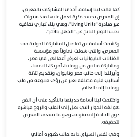
كما قالت لينا إسامة، أحدى المشاركات بالمعرض،
إن المعرض يجسد فكرة تعمل عليها منذ سنوات
عبر مبادرة "Living Units"، وهي بناء كباري ثقافية
تذيب التوتر الناتج عن "الجهل بالآخر".
وكشفت أسامة عن تفاصيل المشاركة الدولية في
المعرض، والتي شملت تعاوناً مع مؤسسة
الفنانات التايوانيات لعرض أعمالهن في مصر،
ومشاركة فنانين من رومانيا، أمريكا، النمسا،
وأيرلندا إلى جانب مصر وتايوان، وتقديم ثلاثة
أساليب فنية مختلفة تعبر عن رؤى متنوعة من قلب
رومانيا إلى العالم.
واختتمت لينا أسامة حديثها بالتأكيد على أن الفن
هو لغة الحوار التي تصل إلى القلب والروح مباشرة
دون الحاجة إلى مترجم، وهو ما يسعى المعرض
لتحقيقه.
وفي نفس السياق ذاته،قالت دكتورة أماني