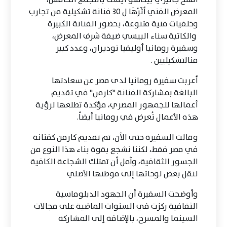
المعرض الفني أثَرُهَا ل 30 فنانة تشكيلية من تجارب
وخلفيات فنية متنوعة، بحضور الفنانة الكبيرة
والكاتبة سناء البيسي ضيفة شرف المعرض،
وسفيرة رومانيا أوليفيا توديران، وعدد كبير
منالتشكيليين .
أعربت سفيرة رومانيا لدى مصر عن سعادتها
البالغة بمشاركة الفنانة "كارمن" في تقديم
أعمالها للجمهور المصري، مؤكدة تطلعها لرؤية
هذه الأعمال تُعرض في رومانيا أيضاً.
وقالت السفيرة حتى الآن، تم تقديم كارمن كفنانة
في مصر فقط، لكننا نشجع بقوة بناء هذا النوع من
الجسور الثقافية، وآمل أن تمتلك الشجاعة الكافية
لنقل بعض لوحاتها إلى موطنها الأصلي
وأوضحت السفيرة أن الجهود الدبلوماسية
الثقافية ركزت في السنوات الماضية على مجالات
السينما والمسرح، بالإضافة إلى المشاركة