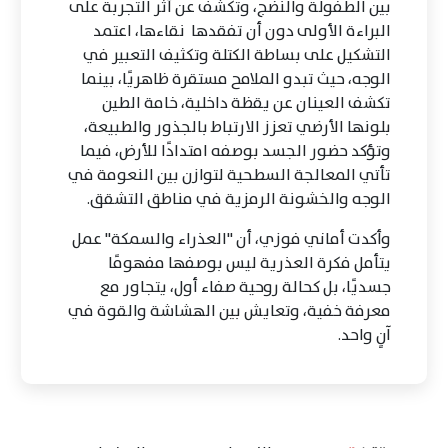
بين الطفولة والنضج، وتكشف عن أثر التجربة على
البراءة الأولى دون أن تفقدها نقاءها، اعتمد
التشكيل على بساطة الكتلة وتكثيف التعبير في
الوجه، حيث تبدو الملامح مستقرة ظاهريًا، بينما
تكشف العينان عن يقظة داخلية، خامة الطين
بلونها الأرضي تعزز الارتباط بالجذور والطبيعة،
وتؤكد حضور الجسد بوصفه امتدادًا للأرض، فيما
تأتي المعالجة السطحية لتوازن بين النعومة في
الوجه والخشونة الرمزية في مناطق التشقق.
وأكدت أماني فوزي، أن "العذراء والسمكة" عمل
يتأمل فكرة العذرية ليس بوصفها مفهومًا
جسديًا، بل كحالة روحية صفاء أول، يتجاور مع
معرفة خفية، وتعايش بين الهشاشة والقوة في
آنٍ واحد.