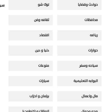
حوادث وقضايا
توك شو
سيا
محافظات
ثقافه وفن
رياضه
اقتصاد
حوارات
دنيا و دين
سياحه وسفر
منوعات
البوابه التعليمية
سيارات
مال واعمال
برلمان و احزاب
صحه وجمال
اتصالات و تكنولوجيا