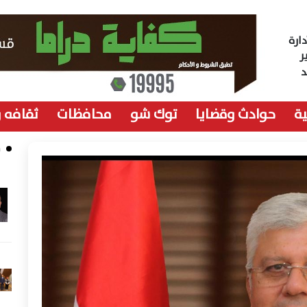
ارة
ر
ة
حوادث وقضايا
توك شو
محافظات
ثقافه 
م