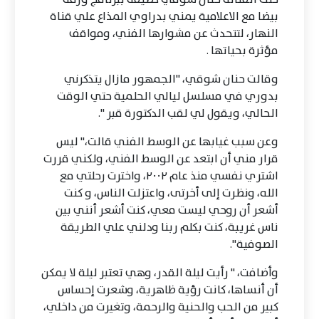
بيضا مع الاعلامية يمني بدراوي المذاع علي قناة
النهار، لتتحدث عن مشوارها الفني، ومواقف
مؤثرة بحياتها .
وقالت حنان شوقي، "الجمهور مازال يتذكرني
بدوري في مسلسل ليالي الحلمية حتي الوقت
الحالي، ويقول لي لقب الدكتورة قبر ".
وعن سبب غيابها عن الوسط الفني قالت،" ليس
قرار مني أن ابتعد عن الوسط الفني، ولكني قررت
اشتري نفسي منذ عام ٢٠٠٢، واخترت رحلتي مع
الله، ونظرت إلى أخرتى، واعتزلت الناس، و كنت
أشعر أن روحي ليست معي، كنت أشعر أنني بين
ناس غريبة، كنت بكلم ربنا ودلني علي الطريقة
الصوفية".
وأضافت، " رأيت ليلة القدر، وهي تعتبر ليلة لا يمكن
أن أنساها، كانت رؤية ظاهرية، وشعرت إحساس
كبير من الحب والحنية والرحمة، وتغيرت من داخلي،