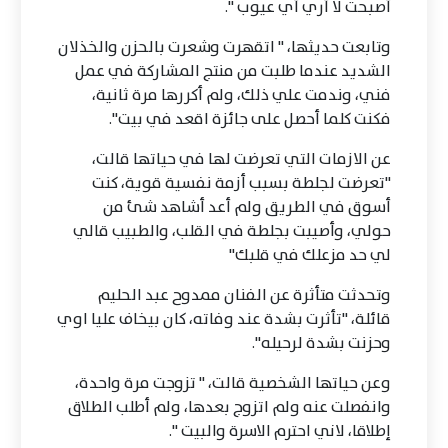
أصبحت لا أري أي عيوب ".
وتابعت حديثها، " اتقهرت وشعرت بالحزن والخذلان
الشديد عندما طلبت من منتج المشاركة في عمل
فني، وندمت علي ذلك، ولم أكررها مرة ثانية،
فكنت كلما أحصل على جائزة اقعد في بيت".
عن الازمات التي تعرضت لها في حياتها قالت،
"تعرضت لجلطة بسبب أزمة نفسية قوية، كنت
أسوق في الطريق ولم أعد أشاهد شئ من
حولي، وأصيبت بجلطة في القلب، والطبيب قالي
لي حد مزعلك في قلبك"
وتحدثت متأثرة عن الفنان ممدوح عبد الحليم
قائلة، "تأثرت بشدة عند وفاته، كان بيخاف عليا اوي
وحزنت بشدة لرحيله".
وعن حياتها الشخصية قالت، " تزوجت مرة واحدة،
وانفصلت عنه ولم اتزوج بعدها، ولم أطلب الطلاق
إطلاقا، لاني احترم الاسرة والبيت ".