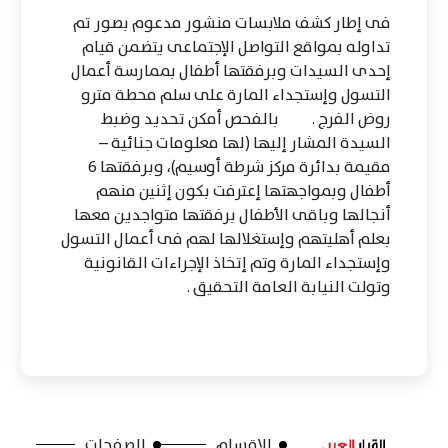
فى إطار كشف ملابسات منشور مدعوم بصور تم
تداوله بمواقع التواصل الإجتماعى يتضمن قيام
إحدى السيدات وبرفقتها أطفال بممارسة أعمال
التسول وإستجداء المارة على سلم محطة مترو
روض الفرج . بالفحص أمكن تحديد وضبط
السيدة المشار إليها (لها معلومات جنائية –
مقيمة بدائرة مركز شرطة أوسيم)، وبرفقتها 6
أطفال وبمواجهتها إعترفت بكون إثنين منهم
أنجالها وباقى الأطفال برفقتها متواجدين معها
بعلم أهليتهم وإستغلالها لهم فى أعمال التسول
وإستجداء المارة وتم إتخاذ الإجراءات القانونية
وتولت النيابة العامة التحقيق .
الاقسام
الصفحات