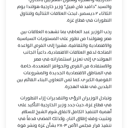
والسيد "دافيد فان فييل" وزير خارجية هولندا يوم
الثلاثاء ٢ ديسمبر، لبحث العلاقات الثنائية ولتناول
التطورات في قطاع غزة.
رحب الوزير عبد العاطي بما تشهده العلاقات بين
مصر وهولندا من تطور على المستويات السياسية
والاقتصادية والثقافية، مشيرا إلى الفرص الواعدة
المتاحة لدفع العلاقات الاقتصادية، داعياً الجانب
الهولندي إلى تعزيز استثماراته في مصر
والاستفادة من الفرص والحوافز المتعددة، خاصة
في المناطق الاقتصادية الجديدة والمشروعات
القومية الكبرى. كما ثمن التعاون البناء القائم بين
البلدين فى ملف الهجرة.
وتبادل الوزيران الرؤى والتقديرات إزاء التطورات
في قطاع غزة، حيث جدد وزير الخارجية التأكيد على
أهمية التنفيذ الكامل لاتفاق شرم الشيخ للسلام
وتثبيت وقف إطلاق النار، وكذلك المضي قدماً في
تنفيذ قرار مجلس الأمن ٢٨٠٣ بشأن غزة ونشر قوة