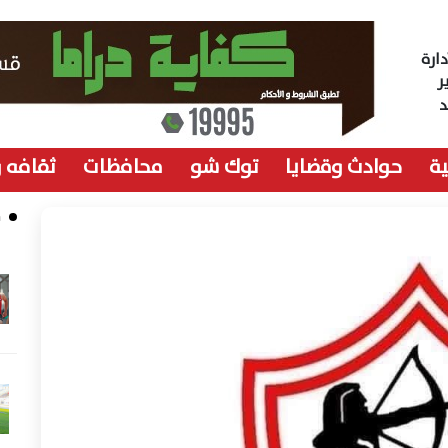
ارة
ر
ة
حوادث وقضايا
توك شو
محافظات
ثقافه 
م