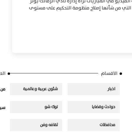
الفيديو في المباريات تراه إدارة نادي الزمالك يؤثر
ات التي من شأنها إصلاح منظومة التحكيم على مستوى
الاقسام
الص
اخبار
شئون عربية وعالمية
من 
حوادث وقضايا
توك شو
سيا
محافظات
ثقافه وفن