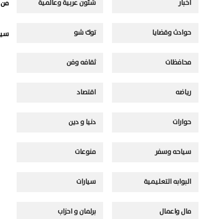
اخبار
شئون عربية وعالمية
من 
حوادث وقضايا
توك شو
سيا
محافظات
ثقافه وفن
رياضه
اقتصاد
حوارات
دنيا و دين
سياحه وسفر
منوعات
البوابه التعليمية
سيارات
مال واعمال
برلمان و احزاب