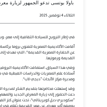
باولا بوتسى تدعو الجمهور لزيارة معر
الثلاثاء 4 نوفمبر, 2025
في إطار الترويج للسياحة الثقافية إلى مصر، وبا
أقامت الأكاديمية المصرية للفنون بروما برئاسة ا
عن الحضارة المصرية القديمة”، التي تهدف إلى 
القديمة ورموزها.
وفي هذا السياق، استضافت الأكاديمية البروفي
أستاذة علم المصريات والدراسات القبطية في جام
ومديرة مركز الأبحاث “ديجي لاب”.
‏وقد إستهلت محاضرتها بتقديم الشكر لمديرة الأ
دعت الحضور إلى زيارة المعرض الجديد والمهم 
“سكوديري ديل كويرينالي”، تحت عنوان كنز الفر
بوصفه أكبر معرض عن مصر القديمة يُقام في إي