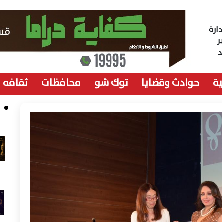
ارة
ر
ة
حوادث وقضايا
توك شو
محافظات
ثقافه 
م