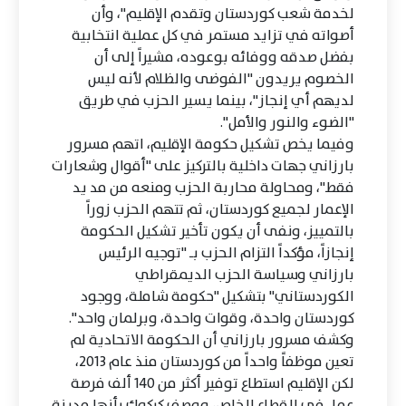
لخدمة شعب كوردستان وتقدم الإقليم"، وأن
أصواته في تزايد مستمر في كل عملية انتخابية
بفضل صدقه ووفائه بوعوده، مشيراً إلى أن
الخصوم يريدون "الفوضى والظلام لأنه ليس
لديهم أي إنجاز"، بينما يسير الحزب في طريق
"الضوء والنور والأمل".
وفيما يخص تشكيل حكومة الإقليم، اتهم مسرور
بارزاني جهات داخلية بالتركيز على "أقوال وشعارات
فقط"، ومحاولة محاربة الحزب ومنعه من مد يد
الإعمار لجميع كوردستان، ثم تتهم الحزب زوراً
بالتمييز، ونفى أن يكون تأخير تشكيل الحكومة
إنجازاً، مؤكداً التزام الحزب بـ "توجيه الرئيس
بارزاني وسياسة الحزب الديمقراطي
الكوردستاني" بتشكيل "حكومة شاملة، ووجود
كوردستان واحدة، وقوات واحدة، وبرلمان واحد".
وكشف مسرور بارزاني أن الحكومة الاتحادية لم
تعين موظفاً واحداً من كوردستان منذ عام 2013،
لكن الإقليم استطاع توفير أكثر من 140 ألف فرصة
عمل في القطاع الخاص، ووصف كركوك بأنها مدينة