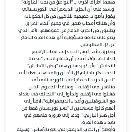
متهماً أطرافاً أخرى بـ "التواطؤ من تحت الطاولة".
وشدد على أن الحزب الديمقراطي الكوردستاني
يفوز بأصوات حقيقية للناخبين من كل المكونات،
وأن هناك أصحاب ضمير في جميع أنحاء العراق
يطلبون من الحزب الدفاع عن حقوقهم، الأمر الذي
يضع على عاتقه مسؤولية أكبر هذه المرة للدفاع
عن كل المظلومين.
وتطرق نائب رئيس الحزب إلى قضايا الإقليم
الداخلية، مؤكداً بفخر أن شقلاوة هي "مدينة
التعايش" وأن كوردستان هي "وطن التعايش"
الذي يعتز باحترام كل الأديان والمذاهب، معلنا أنه
"ليس للحزب الديمقراطي الكوردستاني أي
منافس في الإقليم"، ومنتقداً الخصوم الذين
فشلوا في الإقليم ولجأوا إلى "التحالف في بغداد
مع الشوفينيين وأعداء الديمقراطية"، لافتاً إلى
أنهم كانوا مستعدين لـ "كسر كوردستان فقط من
أجل كسر البارتي"، ودعا إلى ضرورة منعهم في
بغداد هذه المرة.
وأوضح أن الحزب الديمقراطي هو بالأساس "وسيلة