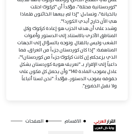
"كوردستانية محتلة"، مؤكداً أن "كركوك احتلت
بالخيانة"، وتساءل: "إذا لم يبعها الخائنون فلماذا
هي الآن خارج أيدي الكورد؟".
وشدد على أن هدف الحزب هو إعادة كركوك وكل
المناطق الأخرى بالاستناد إلى الدستور وأصوات
الشعب وليس بالقتال. وتوجه بالسؤال إلى الجهات
المناهضة: "إذا كان كوردستان جزءاً من العراق، فما
الذي يزعجكم إن كانت كركوك جزءاً من كوردستان؟"،
داعياً إلى الإقرار بـ "تعريف هوية كوردستان بشكل
عادل بموجب المادة 140" وأن يحصل كل مكون على
حقوقه بموجب الدستور، مؤكداً: "نحن لسنا أتباعاً
ولا نقبل الخضوع".
الاقسام
الصفحات