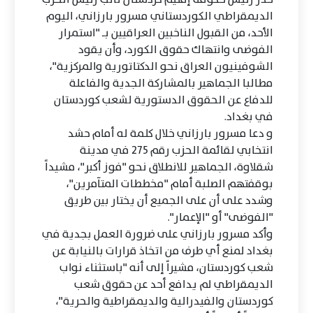
الديمقراطي الكوردستاني مسرور بارزاني، اليوم
الأحد، من القبول الناخبين العراقيين بـ "استمرار
الفوضى وانتهاك حقوق الكورد، وأن يقود
الشوفينيون العراق نحو الدكتاتورية والمركزية"،
مطالبا الجماهير بالمشاركة الجدية والفاعلة
للدفاع عن الحقوق الدستورية لشعب كوردستان
في بغداد.
و دعا مسرور بارزاني خلال كلمة له أمام حشد
انتخابي لقائمة الحزب رقم 275 في مدينة
شقلاوة، الجماهير للانطلاق نحو "فوز أكبر"، مشيداً
بوقفتهم الصلبة أمام "مخططات المتآمرين"،
وشدد على أن على الجميع أن يختار بين طريق
"الفوضى" أو "الإعمار".
وأكد مسرور بارزاني على ضرورة العمل بجدية في
بغداد لمنع أي طرف من اتخاذ قرارات بالنيابة عن
شعب كوردستان، مشيراً إلى أنه "باستثناء نواب
الديمقراطي لم يدافع أحد عن حقوق شعب
كوردستان والفيدرالية والديمقراطية والحرية"،