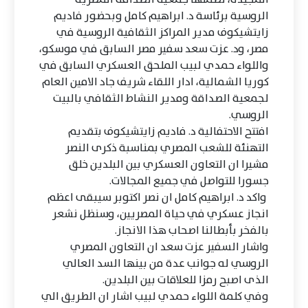
الروسية برئاسة د. ابراهيم كامل وبحضور فاديم
زايتشيكوف مدير المراكز الثقافية الروسية في
مصر، ود. عزت سعد سفير مصر السابق في موسكو،
واللواء حمدي لبيب الملحق العسكري السابق في
كوريا الشمالية، ادار اللقاء شريف جاد الامين العام
لجمعية الصداقة ومدير النشاط الثقافي بالبيت
الروسي.
افتتح الاحتفالية د. فاديم زايتشيكوف بتقديم
التهنئة للشعب المصري بمناسبة ذكرى النصر
مشيرا ان التعاون العسكري بين البلدين خلق
جسورا للتواصل في جميع المجالات.
واكد د. ابراهيم كامل ان نصر اكتوبر سيبقى اعظم
انجاز عسكري في حياة المصريين، وسنظل نشعر
بالفخر بأبطالنا اصحاب هذا الانجاز.
واشار السفير عزت سعد ان التعاون المصري
الروسي له جوانب عدة من بينها السد العالي
الذى اصبح رمزا للعلاقات بين البلدين.
وفي كلمة اللواء حمدي لبيب اشار ان الطريق الي