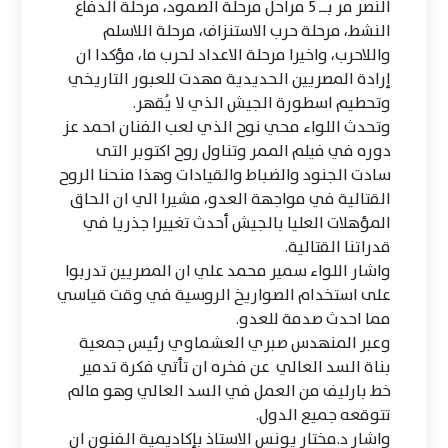
النصر مر بــ 5 مراحل مرحلة الصمود، مرحلة الدفاع
النشط، مرحلة حرب الاستنزاف، مرحلة اللاسلم
واللاحرب، واخيرا مرحلة الاعداد لحرب ما، مؤكدا ان
إرادة المصريين الحديدية مهدت للعبور التاريخي
وتحطيم اسطورة الجيش الذي لا يُقهر.
وتحدث اللواء محي نوح الذي لعب الفنان احمد عز
دوره في فيلم الممر وتناول روح اكتوبر التى
سادت الجنود والضباط والقيادات وهذا منحنا الروح
القتالية في مواجهة العدو، مشيرا الي ان الحاق
المؤهلات العليا بالجيش أحدث تغييرا جذريا في
قدراتنا القتالية.
واشار اللواء سمير محمد علي ان المصريين تدربوا
على استخدام الصواريخ الروسية في وقت قياسي
مما احدث صدمة للعدو.
وعبر المنهدس صبري العشماوي رئيس جمعية
بناة السد العالي عن فخره ان تأتي فكرة تدمير
خط بارليف من العمل في السد العالي وهو مالم
تتوقعه جميع الدول.
واشار د.مختار يونس الاستاذ بإكاديمية الفنون ان