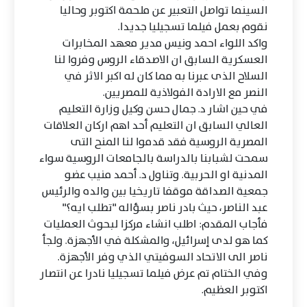
السينما تواصل التعبير عن ملحمة اكتوبر وحاليا
نقوم بعمل فيلما تسجيليا جديدا.
واكد اللواء احمد ونيس مدير معهد المخابرات
العسكرية السابق ان الاصدقاء الروس وفروا لنا
السلاح الذى عبرنا به مما كان له اكبر الاثر في
النصر مع الارادة الفولاذية للمصريين.
في حين اشار د. جمال حسن وكيل وزارة التعليم
العالي السابق ان التعليم أحد اهم اركان العلاقات
المصرية الروسية فقد قدموا لنا المنح التى
سمحت لشبابنا بالدراسة بالجامعات الروسية سواء
المدنية او الحربية. وتناول د. أحمد منيب عضو
جمعية الصداقة موقفا تاريخيا بين والده والرئيس
عبد الناصر، حيث بادر ناصر بسؤاله "تطلب ايه؟"
فأجاب المقدم: اطلب انشاء مركزا لبحوث العمليات
كما هو لدى إسرائيل، والمشكلة في الأجهزة. ولجأ
ناصر الى الاتحاد السوفيتي الذي وفر الأجهزة.
وفي الختام تم عرض فيلما تسجيليا نادرا عن انتصار
اكتوبر العظيم.