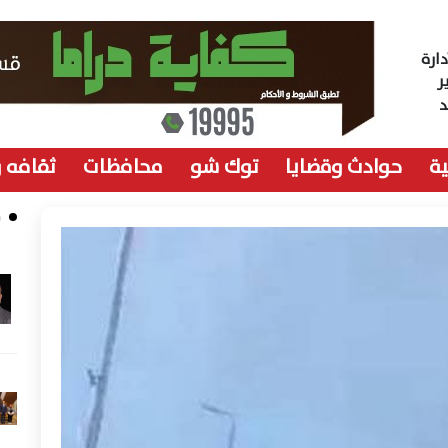
ارة
ر
ة
حوادث وقضايا
توك شو
محافظات
ثقافه 
م