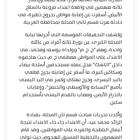
ثلاثة متهمين في واقعة اعتداء مروعة بالسلاح
الأبيض، أسفرت عن إصابة مواطن بجروح خطيرة، في
حادثة هزت قسم ثاني المحلة بمحافظة الغربية.
وكشفت التحقيقات الموسعة التي أجرتها نيابة
المحلة الكبرى، عن تورط ثلاثة أفراد من عائلة
واحدة، وهم "ج. ج. م" وولداه يوسف ومحمد، في
الاعتداء على المواطن مصطفى ج. م، حيث هاجموه
داخل "الكشك" محل عمله مستخدمين أسلحة بيضاء
وسكاكين كبيرة، ما أسفر عن إصابته بجرح قطعي
باليد اليسرى، وجرح تهتكي وكسر في اليد اليمنى
بأصبع "السبابة والأوسطي والخنصر"، وإصابات
بالذراع الأيمن، ومصاب بالقدم اليمنى بأستخدام
سكين.
وأكدت تحريات مباحث قسم ثان المحلة، بقيادة
الرائد محمد عيد، أن الاعتداء جاء جاء الاعتداء نتيجة
أعمال البلطجة والفرده علي المواطنين، وقد قام
المتهمون بالتخطيط المسبق للهجوم، حيث تولى