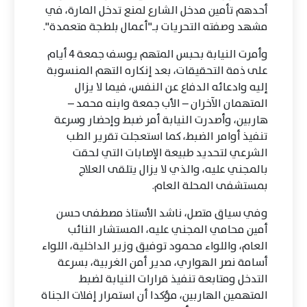
أحدهم تأمين مدخل الشارع لمنع تدخل المارة، في
مشهد وصفته التحريات بـ"أعمال بلطجة متعمدة".
وأمرت النيابة بحبس المتهم يوسف جمعة 4 أيام
على ذمة التحقيقات، بعد إنكاره التهم المنسوبة
إليه وادعائه الدفاع عن النفس، فيما لا يزال
المتهمان الآخران – الأب جمعة وابنه محمد –
هاربين، وأصدرت النيابة أمر ضبط وإحضار وسرعة
تنفيذ أوامر الضبط، كما استعجلت تقرير الطب
الشرعي لتحديد طبيعة الإصابات التي لحقت
بالمجني عليه، والذي لا يزال يتلقى العلاج
بمستشفى المحلة العام.
وفي سياق متصل، ناشد الأستاذ مصطفى حسن
أمين محامي المجني عليه، المستشار النائب
العام، واللواء محمود توفيق وزير الداخلية، اللواء
أسامة نصر الهواري، مدير أمن الغربية، بسرعة
التدخل ومتابعة تنفيذ قرارات النيابة لضبط
المتهمين الهاربين، مؤكدا أن استمرار إفلات الجناة