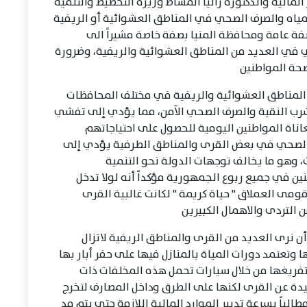
لمالية والدكتورة رانيا المشاط وزيرة التخطيط والتنمية
مياه والصرف الصحي في المناطق العشوائية أو الريفية
 عامة ومحافظة المنيا بصفة خاصة مشيراً الى
في العديد من المناطق العشوائية والريفية، وضرورة
صحة المواطنين
ن المناطق العشوائية والريفية في مختلف المحافظات
رب النقية والصرف الصحي الآمن، مما يؤدي إلى تفشي
ناة المواطنين اليومية للحصول على احتياجاتهم
ف الصحي في بعض القرى والمناطق الطرفية يؤدي إلى
، وهو ما يخالف توجهات الدولة نحو التنمية
ن في جميع ربوع الجمهورية مؤكداً أنه لولا تدخل
ومى العملاق " حياة كريمة " لكانت غالبية القرى
لتردى والاهمال الكبيرين
أن نرى العديد من القرى والمناطق الريفية لاتزال
تعتمد دورات المياة بالمنازل فيها على حفر أبار بها
تفريغها من خلال سيارات تحمل هذه المخلفات ذات
دة عن القرى لكنها على الطرق وداخل المصارف لتخرج
لباً بسرعة تدبير الموارد المالية اللازمة حتى يتم مد