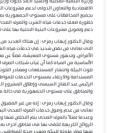
وزيرة التنمية المحلية والسيد أحمد كجوك وزير ا
الاقتصادية والتعاون الدولى لدعم مشروعات ال
بجميع المحافظات على مستوى الجمهورية بصفة
خطورة ضعف خدمات مياه الشرب والصرف الصحي 
دعم وتمويل مشروعات البنية التحتية بها على 
وقال الدكتور إيهاب رمزى : إن هناك العديد م
التى تعانى من نقص شديد في خدمات مياه الش
الأمراض، وتدهور مستوى المعيشة، فضلًا عن معا
الأساسية من المياه كما أن غياب شبكات الصر
تلوث البيئة وانتشار المستنقعات ومصادر التلوث
المستدامة والارتقاء بمستوى الخدمات للمواطني
الرئيس عبد الفتاح السيسى وإطلاق المشروع الق
والمناطق على مستوى الجمهورية فى حالة من ا
وقال الدكتور إيهاب رمزى : إنه من غير المقبول 
تعانى من عدم وصول خدمات الصرف الصحى اليها و
وعندما تمتلأ بالصرف الصحى يتم التخلص منها و
الروائح الكريهة لتلقى بها فى مناطق اخرى بعي
منها مواد ملوثة للبيئة وتهدد صحة المواطنين مطا