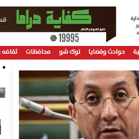
ارة
ر
ة
حوادث وقضايا
توك شو
محافظات
ثقافه 
م