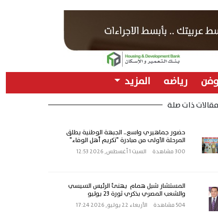
وفن
رياضه
المزيد
قالات ذات صلة
حضور جماهيري واسع.. الجبهة الوطنية يطلق
المرحلة الأولى من مبادرة "تكريم أهل الوفاء"
300 مشاهدة
السبت 1 أغسطس, 2026 12:53
المستشار شبل همام يهنئ الرئيس السيسي
والشعب المصري بذكري ثورة 23 يوليو
504 مشاهدة
الأربعاء 22 يوليو, 2026 17:24