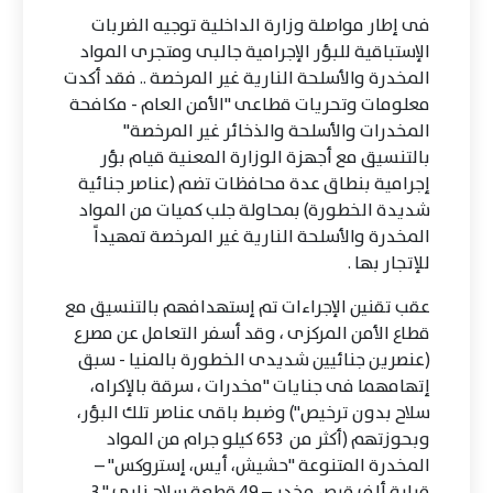
فى إطار مواصلة وزارة الداخلية توجيه الضربات
الإستباقية للبؤر الإجرامية جالبى ومتجرى المواد
المخدرة والأسلحة النارية غير المرخصة .. فقد أكدت
معلومات وتحريات قطاعى "الأمن العام - مكافحة
المخدرات والأسلحة والذخائر غير المرخصة"
بالتنسيق مع أجهزة الوزارة المعنية قيام بؤر
إجرامية بنطاق عدة محافظات تضم (عناصر جنائية
شديدة الخطورة) بمحاولة جلب كميات من المواد
المخدرة والأسلحة النارية غير المرخصة تمهيداً
للإتجار بها .
عقب تقنين الإجراءات تم إستهدافهم بالتنسيق مع
قطاع الأمن المركزى ، وقد أسفر التعامل عن مصرع
(عنصرين جنائيين شديدى الخطورة بالمنيا - سبق
إتهامهما فى جنايات "مخدرات ، سرقة بالإكراه،
سلاح بدون ترخيص") وضبط باقى عناصر تلك البؤر،
وبحوزتهم (أكثر من 653 كيلو جرام من المواد
المخدرة المتنوعة "حشيش، أيس، إستروكس" –
قرابة ألف قرص مخدر – 49 قطعة سلاح نارى " 3