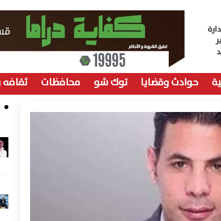
ارة
ر
ة
حوادث وقضايا
توك شو
محافظات
ثقافه 
م