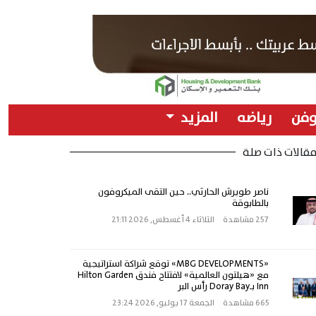
وفن
رياضه
المزيد
قالات ذات صلة
ناصر طويرش الحارثي.. حين التقى الميكروفون
بالطابوقة
257 مشاهدة
الثلاثاء 4 أغسطس, 2026 21:11
«MBG DEVELOPMENTS» توقع شراكة استراتيجية
مع «هيلتون العالمية» لافتتاح فندق Hilton Garden
Inn بـDoray Bay رأس البر
665 مشاهدة
الجمعة 17 يوليو, 2026 23:24