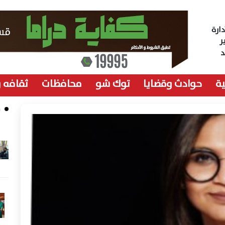
ارة
ر
ة
حوادث وقضايا
توك شو
محافظات
ثقافه 
م