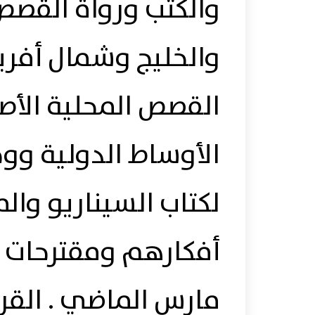
والكتب ورواة القصص
والخليج وشمال أفري
القصص المحلية الأص
الأوساط الدولية ووج
لكتاب السيناريو وال
أفكارهم ومقترحات أ
مارس الماضي . القرا