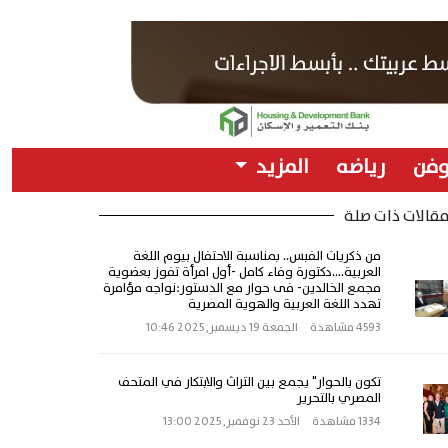
وفن
رياضه
المزيد
قالات ذات صلة
من ذكريات الفبس.. بمناسبة الاحتفال بيوم اللغة
العربية....دكتورة وفاء كامل -أول امرأة تفوز بعضوية
مجمع الخالدين- فى حوار مع الدستور:نواجه مؤامرة
تهدد اللغة العربية والهوية المصرية
4593 مشاهدة
الجمعة 19 ديسمبر, 2025 10:46
تكون بالحوار" يجمع بين التراث والابتكار في المتحف
المصري بالتحرير
1334 مشاهدة
الأحد 23 نوفمبر, 2025 13:00