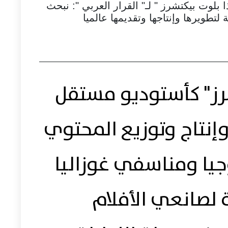
 بلوت بيكتشرز " لـ" القرار العربي ": نبحث
تطويرها وإنتاجها وتقديمها عالميا
رز" كأستوديو مستقل
نتاج وتوزيع المحتوي
جيا ومناسفي غوزاليا
لصانعي الأفلام