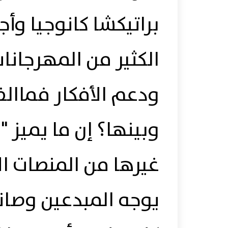
براتيكشا كانوجيا وأ
الكثير من المهرجان
ودعم الأفكار فماال
وبينها؟ إن ما يميز "
غيرها من المنصات ا
يوجه المبدعين وصان