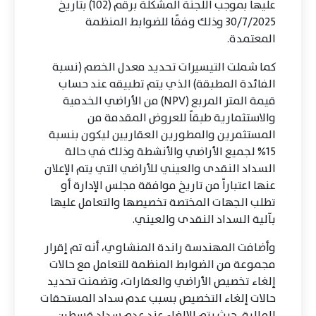
عليها بموجب اللجنة المشكلة برقم (102) بتاريخ
30/7/2025 وذلك وفقًا للضوابط المنظمة
المعتمدة.
كما شملت التيسيرات تحديد معدل الخصم (نسبة
الفائدة المطبقة) الذي يتم تطبيقه عند حساب
قيمة المتر المربع (NPV) من الأراضي الخدمية
والاستثمارية طبقاً للعروض المقدمة من
المستثمرين والمطورين العقاريين ليكون بنسبة
15% لجميع الأراضي والأنشطة وذلك في حالة
السداد النقدى والعيني للأراضي التي يتم الإعلان
عنها اعتباراً من تاريخ موافقة مجلس الإدارة أو
تطلب الجهات المختصة تخصيصها والتعامل عليها
بآلية السداد النقدى والعيني.
وأضافت المهندسة راندة المنشاوي، أنه تم إقرار
مجموعة من الضوابط المنظمة للتعامل مع حالات
إلغاء تخصيص الأراضي والعقارات، وتضمنت تحديد
حالات إلغاء التخصيص بسبب عدم سداد المستحقات
المالية، حيث يتم الإلغاء عند عدم سداد قسطين