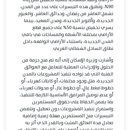
90%، وتُطبق هذه التيسيرات على عدد من المدن،
تشمل العاشر من رمضان، وحدائق العاشر، والعبور
الجديدة، وأكتوبر الجديدة، ومدن الصعيد، بينما
يسري تخفيض بنسبة 50% على جميع قطع
الأراضي بمختلف الأنشطة والمساحات في باقي
المدن الجديدة، باستثناء الأراضي الواقعة داخل
نطاق الساحل الشمالي الغربي.
وأشارت وزيرة الإسكان إلى أنه تم منح حزمة من
الحلول والإجراءات العملية للتعامل مع العوائق
الفنية التي قد تواجه تنفيذ المشروعات بالمدن
الجديدة، مثل وجود مخلفات، أو كابلات كهرباء، أو
خطوط ضغط عالٍ، أو خطوط غاز، أو محولات كهرباء،
أو عدم توصيل المرافق الأساسية اللازمة للتنفيذ،
بما يضمن الحفاظ على حقوق المستثمرين
واستمرار تنفيذ المشروعات دون تعطيل، وتتضمن
التيسيرات منح المستثمرين مهلة زمنية إضافية
تعادل مدة العائق المثبت وبالقدر الذي أثر به
علي التنفيذ وبحد أقصى عام، إلى جانب الإعفاء من