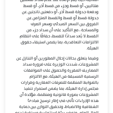
متتاليين، أو قسط وجزء من قسط آخر، أو قسط
ودفعة جدولة قسط آخر، أو دفعتين ناتجتين عن
جدولة قسط أو قسط والقسط المتزامن عن
الفروق بين السعر المبدئي وسعر الصرف
والمساحة ، مع التأكيد على أن سداد جزء من
القسط لا يُعد سدادًا للقسط، حفاظًا على انتظام
الالتزامات التعاقدية، بما يضمن استيفاء حقوق
الهيئة.
وفيما يتعلق بحالات إحلال المطورين أو التنازل عن
المشروعات، شددت الوزيرة على ضرورة سداد
المصاريف المقررة والحصول على الموافقات
الرسمية المسبقة من الهيئة، مع الالتزام
بالضوابط المنظمة للتصرفات العقارية وقرارات
مجلس إدارة الهيئة، بما يضمن استمرار تنفيذ
المشروعات بصورة قانونية ومنظمة، مؤكدة أن
هذه الإجراءات تأتي في إطار ترسيخ مبادئ
الشفافية والانضباط، وتحقيق التوازن بين حماية
المال العام، وتوفير بيئة استثمارية مستقرة تدعم